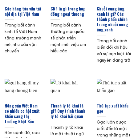
Các hãng tàu vận tải
CNF là gì trong hợp
Chuỗi cung ứng
nội địa tại Việt Nam
đồng ngoại thương
xanh là gì? Các
thành phần chính
trong chuỗi cung
Trong bối cảnh
Trong bối cảnh
ứng xanh
kinh tế Việt Nam
thương mại quốc
tăng trưởng mạnh
tế phát triển
Trong bối cảnh
mẽ, nhu cầu vận
mạnh mẽ, việc am
biến đổi khí hậu
chuyển
hiểu các
và sự cạn kiệt tài
nguyên đang trở
Nông sản Việt Nam
Thanh lý tờ khai là
Thủ tục xuất khẩu
có nhiều cơ hội xuất
gì? Quy trình thanh
gạo
khẩu sang thị
lý tờ khai hải quan
trường Nhật Bản
Gạo luôn được
Thanh lý tờ khai
biết đến là một
Bên cạnh đó, các
là một thuật ngữ
trong những mặt