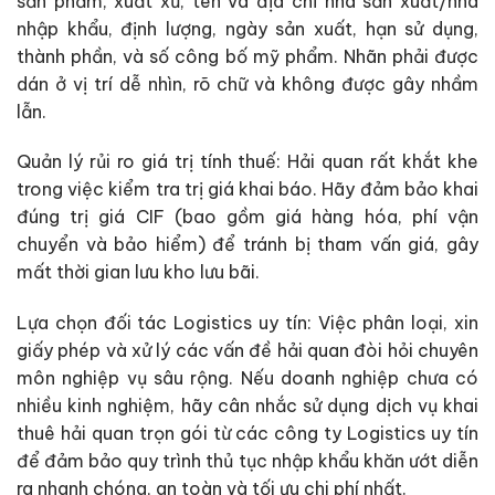
sản phẩm, xuất xứ, tên và địa chỉ nhà sản xuất/nhà
nhập khẩu, định lượng, ngày sản xuất, hạn sử dụng,
thành phần, và số công bố mỹ phẩm. Nhãn phải được
dán ở vị trí dễ nhìn, rõ chữ và không được gây nhầm
lẫn.
Quản lý rủi ro giá trị tính thuế: Hải quan rất khắt khe
trong việc kiểm tra trị giá khai báo. Hãy đảm bảo khai
đúng trị giá CIF (bao gồm giá hàng hóa, phí vận
chuyển và bảo hiểm) để tránh bị tham vấn giá, gây
mất thời gian lưu kho lưu bãi.
Lựa chọn đối tác Logistics uy tín: Việc phân loại, xin
giấy phép và xử lý các vấn đề hải quan đòi hỏi chuyên
môn nghiệp vụ sâu rộng. Nếu doanh nghiệp chưa có
nhiều kinh nghiệm, hãy cân nhắc sử dụng dịch vụ khai
thuê hải quan trọn gói từ các công ty Logistics uy tín
để đảm bảo quy trình thủ tục nhập khẩu khăn ướt diễn
ra nhanh chóng, an toàn và tối ưu chi phí nhất.