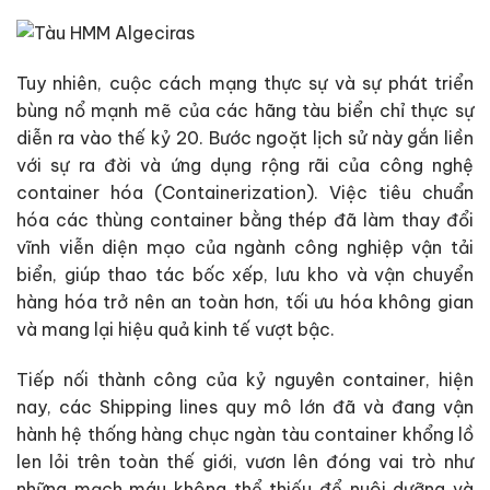
Tuy nhiên, cuộc cách mạng thực sự và sự phát triển
bùng nổ mạnh mẽ của các hãng tàu biển chỉ thực sự
diễn ra vào thế kỷ 20. Bước ngoặt lịch sử này gắn liền
với sự ra đời và ứng dụng rộng rãi của công nghệ
container hóa (Containerization). Việc tiêu chuẩn
hóa các thùng container bằng thép đã làm thay đổi
vĩnh viễn diện mạo của ngành công nghiệp vận tải
biển, giúp thao tác bốc xếp, lưu kho và vận chuyển
hàng hóa trở nên an toàn hơn, tối ưu hóa không gian
và mang lại hiệu quả kinh tế vượt bậc.
Tiếp nối thành công của kỷ nguyên container, hiện
nay, các Shipping lines quy mô lớn đã và đang vận
hành hệ thống hàng chục ngàn tàu container khổng lồ
len lỏi trên toàn thế giới, vươn lên đóng vai trò như
những mạch máu không thể thiếu để nuôi dưỡng và