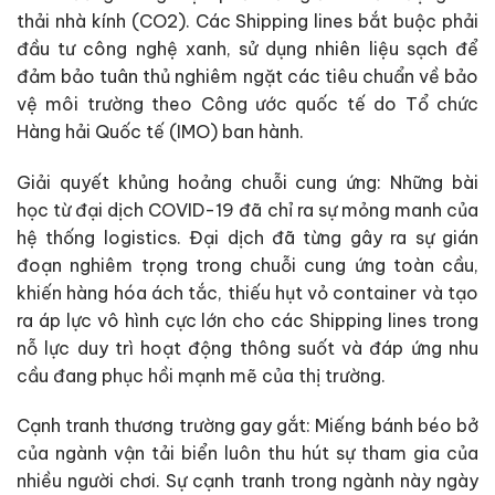
thải nhà kính (CO2). Các Shipping lines bắt buộc phải
đầu tư công nghệ xanh, sử dụng nhiên liệu sạch để
đảm bảo tuân thủ nghiêm ngặt các tiêu chuẩn về bảo
vệ môi trường theo Công ước quốc tế do Tổ chức
Hàng hải Quốc tế (IMO) ban hành.
Giải quyết khủng hoảng chuỗi cung ứng: Những bài
học từ đại dịch COVID-19 đã chỉ ra sự mỏng manh của
hệ thống logistics. Đại dịch đã từng gây ra sự gián
đoạn nghiêm trọng trong chuỗi cung ứng toàn cầu,
khiến hàng hóa ách tắc, thiếu hụt vỏ container và tạo
ra áp lực vô hình cực lớn cho các Shipping lines trong
nỗ lực duy trì hoạt động thông suốt và đáp ứng nhu
cầu đang phục hồi mạnh mẽ của thị trường.
Cạnh tranh thương trường gay gắt: Miếng bánh béo bở
của ngành vận tải biển luôn thu hút sự tham gia của
nhiều người chơi. Sự cạnh tranh trong ngành này ngày