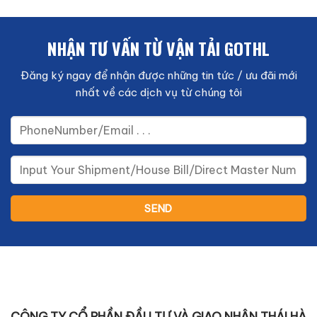
NHẬN TƯ VẤN TỪ VẬN TẢI GOTHL
Đăng ký ngay để nhận được những tin tức / ưu đãi mới
nhất về các dịch vụ từ chúng tôi
CÔNG TY CỔ PHẦN ĐẦU TƯ VÀ GIAO NHẬN THÁI HÀ