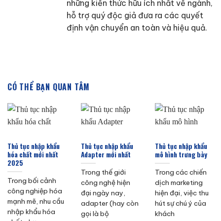
những kiến thức hữu ích nhất về ngành,
hỗ trợ quý độc giả đưa ra các quyết
định vận chuyển an toàn và hiệu quả.
CÓ THỂ BẠN QUAN TÂM
Thủ tục nhập khẩu
Thủ tục nhập khẩu
Thủ tục nhập khẩu
hóa chất mới nhất
Adapter mới nhất
mô hình trưng bày
2025
Trong thế giới
Trong các chiến
Trong bối cảnh
công nghệ hiện
dịch marketing
công nghiệp hóa
đại ngày nay,
hiện đại, việc thu
mạnh mẽ, nhu cầu
adapter (hay còn
hút sự chú ý của
nhập khẩu hóa
gọi là bộ
khách