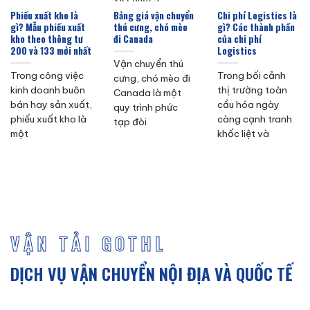
Phiếu xuất kho là
Bảng giá vận chuyển
Chi phí Logistics là
gì? Mẫu phiếu xuất
thú cưng, chó mèo
gì? Các thành phần
kho theo thông tư
đi Canada
của chi phí
200 và 133 mới nhất
Logistics
Vận chuyển thú
Trong công việc
Trong bối cảnh
cưng, chó mèo đi
kinh doanh buôn
thị trường toàn
Canada là một
bán hay sản xuất,
cầu hóa ngày
quy trình phức
phiếu xuất kho là
càng cạnh tranh
tạp đòi
một
khốc liệt và
VẬN TẢI GOTHL
DỊCH VỤ VẬN CHUYỂN NỘI ĐỊA VÀ QUỐC TẾ