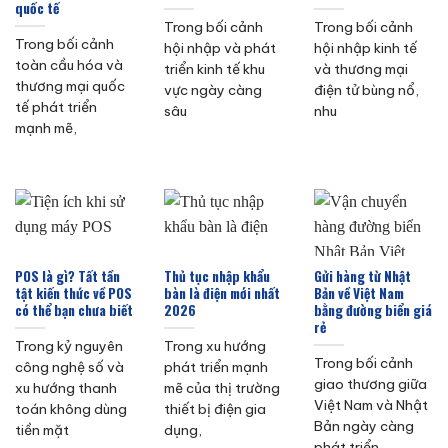
quốc tế
Trong bối cảnh
Trong bối cảnh
Trong bối cảnh
hội nhập và phát
hội nhập kinh tế
toàn cầu hóa và
triển kinh tế khu
và thương mại
thương mại quốc
vực ngày càng
điện tử bùng nổ,
tế phát triển
sâu
nhu
mạnh mẽ,
POS là gì? Tất tần
Thủ tục nhập khẩu
Gửi hàng từ Nhật
tật kiến thức về POS
bàn là điện mới nhất
Bản về Việt Nam
có thể bạn chưa biết
2026
bằng đường biển giá
rẻ
Trong kỷ nguyên
Trong xu hướng
Trong bối cảnh
công nghệ số và
phát triển mạnh
giao thương giữa
xu hướng thanh
mẽ của thị trường
Việt Nam và Nhật
toán không dùng
thiết bị điện gia
Bản ngày càng
tiền mặt
dụng,
phát triển,