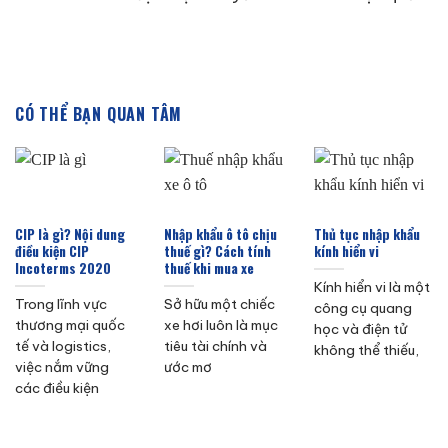
CÓ THỂ BẠN QUAN TÂM
CIP là gì? Nội dung
Nhập khẩu ô tô chịu
Thủ tục nhập khẩu
điều kiện CIP
thuế gì? Cách tính
kính hiển vi
Incoterms 2020
thuế khi mua xe
Kính hiển vi là một
Trong lĩnh vực
Sở hữu một chiếc
công cụ quang
thương mại quốc
xe hơi luôn là mục
học và điện tử
tế và logistics,
tiêu tài chính và
không thể thiếu,
việc nắm vững
ước mơ
các điều kiện