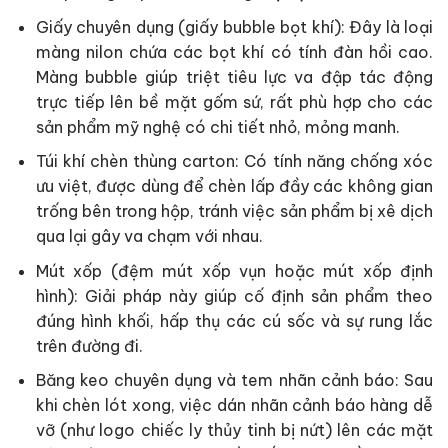
Giấy chuyên dụng (giấy bubble bọt khí): Đây là loại
màng nilon chứa các bọt khí có tính đàn hồi cao.
Màng bubble giúp triệt tiêu lực va đập tác động
trực tiếp lên bề mặt gốm sứ, rất phù hợp cho các
sản phẩm mỹ nghệ có chi tiết nhỏ, mỏng manh.
Túi khí chèn thùng carton: Có tính năng chống xóc
ưu việt, được dùng để chèn lấp đầy các không gian
trống bên trong hộp, tránh việc sản phẩm bị xê dịch
qua lại gây va chạm với nhau.
Mút xốp (đệm mút xốp vụn hoặc mút xốp định
hình): Giải pháp này giúp cố định sản phẩm theo
đúng hình khối, hấp thụ các cú sốc và sự rung lắc
trên đường đi.
Băng keo chuyên dụng và tem nhãn cảnh báo: Sau
khi chèn lót xong, việc dán nhãn cảnh báo hàng dễ
vỡ (như logo chiếc ly thủy tinh bị nứt) lên các mặt