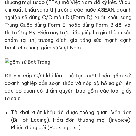
thương mại tự do (FTA) mà Việt Nam đã ký kết. Ví dụ:
khi xuất khẩu sang thị trường các nước ASEAN, doanh
nghiệp sẽ dùng C/O mẫu D (Form D); xuất khẩu sang
Trung Quốc dùng Form E; hoặc dùng Form B đối với
thị trường Mỹ. Điều này trực tiếp giúp hạ giá thành sản
phẩm tại thị trường đích, gia tăng sức mạnh cạnh
tranh cho hàng gốm sứ Việt Nam.
Để xin cấp C/O khi làm thủ tục xuất khẩu gốm sứ,
doanh nghiệp cần soạn thảo và nộp bộ hồ sơ gửi lên
các cơ quan có thẩm quyền, bao gồm các loại giấy
tờ sau:
Tờ khai xuất khẩu đã được thông quan, Vận đơn
(Bill of Lading), Hóa đơn thương mại (Invoice),
Phiếu đóng gói (Packing List).