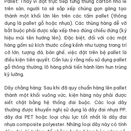
Pallet: Thay vì đặt trực tiếp từng thùng carton nhỏ lẻ
trên sàn, người ta sẽ sắp xếp chúng gọn gàng tạo
thành một khối lớn lên trên các tấm pallet (thông
dụng là pallet gỗ hoặc nhựa). Các thùng hàng dễ vỡ
bắt buộc phải được sắp xếp theo đúng chiều đứng (ký
hiệu mũi tên hướng lên). Đặc biệt, đối với các mặt
hàng gốm sứ kích thước cồng kềnh như tượng trang trí
cỡ lớn, tượng đá, bàn ghế, việc đặt trên bệ pallet là
điều kiện tiên quyết. Cần lưu ý rằng nếu sử dụng pallet
gỗ thông thường, lô hàng phải tiến hành làm hun trùng
kỹ lưỡng.
Dây chằng hàng: Sau khi đã quy chuẩn hàng lên pallet
thành một khối vuông vức, kiện hàng này phải được
siết chặt bằng hệ thống đai buộc. Các loại dây
thường được khuyến nghị sử dụng là dây đai nhựa PP,
dây đai PET hoặc loại chịu lực tốt nhất là dây đai
nhựa composite polyester. Những loại dây này có tính