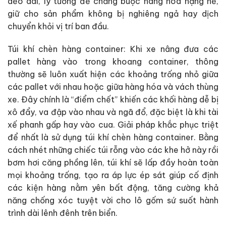
dẻo dai, lý tưởng để chằng buộc hàng hóa nặng nề,
giữ cho sản phẩm không bị nghiêng ngả hay dịch
chuyển khỏi vị trí ban đầu.
Túi khí chèn hàng container: Khi xe nâng đưa các
pallet hàng vào trong khoang container, thông
thường sẽ luôn xuất hiện các khoảng trống nhỏ giữa
các pallet với nhau hoặc giữa hàng hóa và vách thùng
xe. Đây chính là “điểm chết” khiến các khối hàng dễ bị
xô đẩy, va đập vào nhau và ngã đổ, đặc biệt là khi tài
xế phanh gấp hay vào cua. Giải pháp khắc phục triệt
để nhất là sử dụng túi khí chèn hàng container. Bằng
cách nhét những chiếc túi rỗng vào các khe hở này rồi
bơm hơi căng phồng lên, túi khí sẽ lấp đầy hoàn toàn
mọi khoảng trống, tạo ra áp lực ép sát giúp cố định
các kiện hàng nằm yên bất động, tăng cường khả
năng chống xóc tuyệt vời cho lô gốm sứ suốt hành
trình dài lênh đênh trên biển.