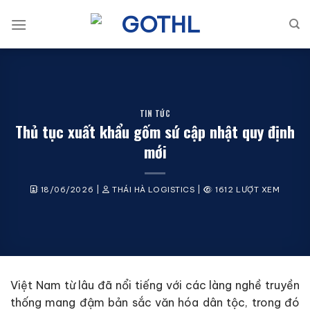
Bỏ
qua
nội
dung
TIN TỨC
Thủ tục xuất khẩu gốm sứ cập nhật quy định
mới
18/06/2026
|
THÁI HÀ LOGISTICS
|
1612 LƯỢT XEM
Việt Nam từ lâu đã nổi tiếng với các làng nghề truyền
thống mang đậm bản sắc văn hóa dân tộc, trong đó