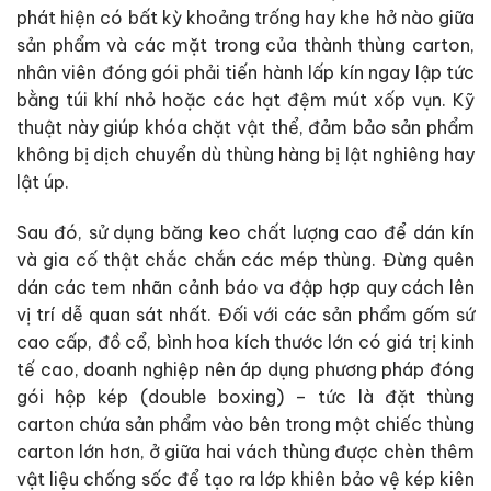
phát hiện có bất kỳ khoảng trống hay khe hở nào giữa
sản phẩm và các mặt trong của thành thùng carton,
nhân viên đóng gói phải tiến hành lấp kín ngay lập tức
bằng túi khí nhỏ hoặc các hạt đệm mút xốp vụn. Kỹ
thuật này giúp khóa chặt vật thể, đảm bảo sản phẩm
không bị dịch chuyển dù thùng hàng bị lật nghiêng hay
lật úp.
Sau đó, sử dụng băng keo chất lượng cao để dán kín
và gia cố thật chắc chắn các mép thùng. Đừng quên
dán các tem nhãn cảnh báo va đập hợp quy cách lên
vị trí dễ quan sát nhất. Đối với các sản phẩm gốm sứ
cao cấp, đồ cổ, bình hoa kích thước lớn có giá trị kinh
tế cao, doanh nghiệp nên áp dụng phương pháp đóng
gói hộp kép (double boxing) – tức là đặt thùng
carton chứa sản phẩm vào bên trong một chiếc thùng
carton lớn hơn, ở giữa hai vách thùng được chèn thêm
vật liệu chống sốc để tạo ra lớp khiên bảo vệ kép kiên