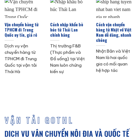
Vận chuyển hàng từ
Cách nhập khẩu bò
Cách vận chuyển
TPHCM đi Trung
húc từ Thái Lan
hàng từ Nhật về Việt
Quốc uy tín, giá rẻ
chính hãng
Nam dễ dàng, nhanh
chóng
Dịch vụ vận
Thị trường F&B
Nhật Bản và Việt
chuyển hàng từ
(Thực phẩm và
Nam là hai quốc
TPHCM đi Trung
Đồ uống) tại Việt
gia có mối quan
Quốc tại vận tải
Nam luôn chứng
hệ hợp tác
Thái Hà
kiến sự
VẬN TẢI GOTHL
DỊCH VỤ VẬN CHUYỂN NỘI ĐỊA VÀ QUỐC TẾ