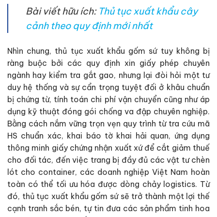
Bài viết hữu ích:
Thủ tục xuất khẩu cây
cảnh theo quy định mới nhất
Nhìn chung, thủ tục xuất khẩu gốm sứ tuy không bị
ràng buộc bởi các quy định xin giấy phép chuyên
ngành hay kiểm tra gắt gao, nhưng lại đòi hỏi một tư
duy hệ thống và sự cẩn trọng tuyệt đối ở khâu chuẩn
bị chứng từ, tính toán chi phí vận chuyển cũng như áp
dụng kỹ thuật đóng gói chống va đập chuyên nghiệp.
Bằng cách nắm vững trọn vẹn quy trình từ tra cứu mã
HS chuẩn xác, khai báo tờ khai hải quan, ứng dụng
thông minh giấy chứng nhận xuất xứ để cắt giảm thuế
cho đối tác, đến việc trang bị đầy đủ các vật tư chèn
lót cho container, các doanh nghiệp Việt Nam hoàn
toàn có thể tối ưu hóa được dòng chảy logistics. Từ
đó, thủ tục xuất khẩu gốm sứ sẽ trở thành một lợi thế
cạnh tranh sắc bén, tự tin đưa các sản phẩm tinh hoa