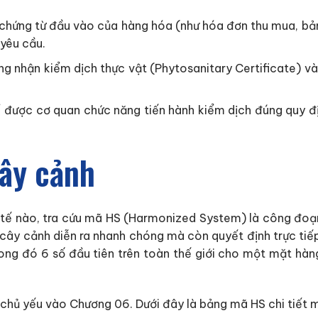
 chứng từ đầu vào của hàng hóa (như hóa đơn thu mua, bản
 yêu cầu.
g nhận kiểm dịch thực vật (Phytosanitary Certificate) và
ể được cơ quan chức năng tiến hành kiểm dịch đúng quy đ
ây cảnh
c tế nào, tra cứu mã HS (Harmonized System) là công đo
u cây cảnh diễn ra nhanh chóng mà còn quyết định trực ti
ong đó 6 số đầu tiên trên toàn thế giới cho một mặt hàng
 chủ yếu vào Chương 06. Dưới đây là bảng mã HS chi tiết