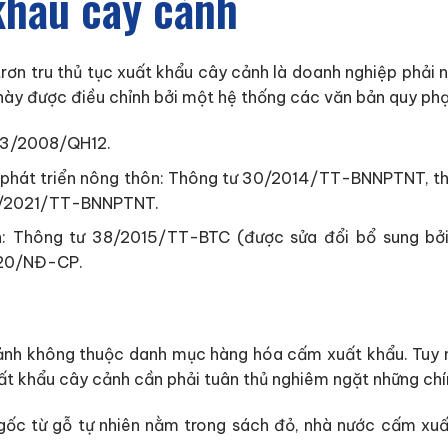
khẩu cây cảnh
trơn tru thủ tục xuất khẩu cây cảnh là doanh nghiệp phải 
này được điều chỉnh bởi một hệ thống các văn bản quy ph
 13/2008/QH12.
 phát triển nông thôn: Thông tư 30/2014/TT-BNNPTNT, 
1/2021/TT-BNNPTNT.
: Thông tư 38/2015/TT-BTC (được sửa đổi bổ sung bởi
020/NĐ-CP.
cảnh không thuộc danh mục hàng hóa cấm xuất khẩu. Tuy n
ất khẩu cây cảnh cần phải tuân thủ nghiêm ngặt những chín
gốc từ gỗ tự nhiên nằm trong sách đỏ, nhà nước cấm xuấ