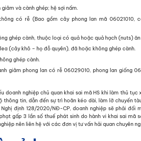
 giâm và cành ghép; hệ sợi nấm.
không có rễ (Bao gồm cây phong lan mã 06021010, c
ng ghép cành, thuộc loại có quả hoặc quả hạch (nuts) ăn
ea (cây khô – họ đỗ quyên), đã hoặc không ghép cành.
hông ghép cành.
nh giâm phong lan có rễ 06029010, phong lan giống 0
ếu doanh nghiệp chủ quan khai sai mã HS khi làm thủ tục 
ộ thông tin, dẫn đến sự trì hoãn kéo dài, làm lỡ chuyến 
Nghị định 128/2020/NĐ-CP, doanh nghiệp sẽ phải đối mặ
hạt gấp 3 lần số thuế phát sinh do hành vi khai sai mã 
hiệp nên liên hệ với các đơn vị tư vấn hải quan chuyên n