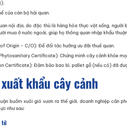
).
ể của cán bộ hải quan.
an nội địa, do đặc thù là hàng hóa thực vật sống, người
ời mua ở nước ngoài, giúp họ thông quan nhập khẩu thuận 
of Origin – C/O): Để đối tác hưởng ưu đãi thuế quan.
(Phytosanitary Certificate): Chứng minh cây cảnh khỏe 
n Certificate): Đảm bảo bao bì, pallet gỗ (nếu có) đã đượ
 xuất khẩu cây cảnh
ận buồm xuôi gió vươn ra thế giới, doanh nghiệp cần ph
ực như sau:
 tử