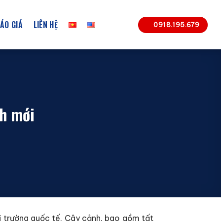
ÁO GIÁ
LIÊN HỆ
0918.195.679
nh mới
ị trường quốc tế. Cây cảnh, bao gồm tất