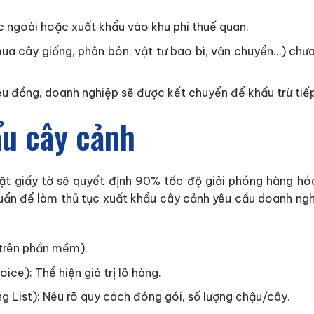
c ngoài hoặc xuất khẩu vào khu phi thuế quan.
a cây giống, phân bón, vật tư bao bì, vận chuyển…) chưa 
u đồng, doanh nghiệp sẽ được kết chuyển để khấu trừ tiếp 
ẩu cây cảnh
ặt giấy tờ sẽ quyết định 90% tốc độ giải phóng hàng hó
ẩn để làm thủ tục xuất khẩu cây cảnh yêu cầu doanh nghi
 trên phần mềm).
ce): Thể hiện giá trị lô hàng.
 List): Nêu rõ quy cách đóng gói, số lượng chậu/cây.