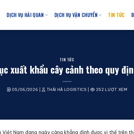
U
DỊCH VỤ HẢI QUAN
DỊCH VỤ VẬN CHUYỂN
TIN TỨC
B
TIN TỨC
ục xuất khẩu cây cảnh theo quy đị
05/06/2026
|
THÁI HÀ LOGISTICS
|
252 LƯỢT XEM
Việt Nam đang ngày càng khẳng định được vị thế trên th