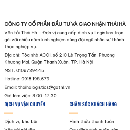
CÔNG TY CỔ PHẦN ĐẦU TƯ VÀ GIAO NHẬN THÁI HÀ
Vận tải Thái Hà - Đơn vị cung cấp dịch vụ Logistics trọn
gói với nhiều năm kinh nghiệm cùng đội ngũ nhân sự thành
thạo nghiệp vụ.
Địa chỉ: Tòa nhà ACCI, số 210 Lê Trọng Tấn, Phường
Khương Mai, Quận Thanh Xuân, TP. Hà Nội
MST: 0108739445
Hotline: 0918.195.679
Email:
thaihalogistics@gothl.vn
Giờ làm việc: 8.00-17.30
DỊCH VỤ VẬN CHUYỂN
CHĂM SÓC KHÁCH HÀNG
Dịch vụ kho bãi
Hình thức thanh toán
Vận tải nội địa
Quy định tính cước vận