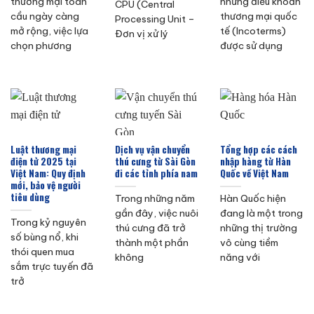
thương mại toàn
những điều khoản
CPU (Central
cầu ngày càng
thương mại quốc
Processing Unit –
mở rộng, việc lựa
tế (Incoterms)
Đơn vị xử lý
chọn phương
được sử dụng
Luật thương mại
Dịch vụ vận chuyển
Tổng hợp các cách
điện tử 2025 tại
thú cưng từ Sài Gòn
nhập hàng từ Hàn
Việt Nam: Quy định
đi các tỉnh phía nam
Quốc về Việt Nam
mới, bảo vệ người
tiêu dùng
Trong những năm
Hàn Quốc hiện
gần đây, việc nuôi
đang là một trong
Trong kỷ nguyên
thú cưng đã trở
những thị trường
số bùng nổ, khi
thành một phần
vô cùng tiềm
thói quen mua
không
năng với
sắm trực tuyến đã
trở