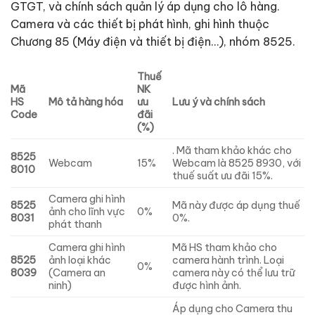
GTGT, và chính sách quản lý áp dụng cho lô hàng.
Camera và các thiết bị phát hình, ghi hình thuộc
Chương 85 (Máy điện và thiết bị điện…), nhóm 8525.
Thuế
Mã
NK
HS
Mô tả hàng hóa
ưu
Lưu ý và chính sách
Code
đãi
(%)
. Mã tham khảo khác cho
8525
Webcam
15%
Webcam là 8525 8930, với
8010
thuế suất ưu đãi 15%.
Camera ghi hình
8525
Mã này được áp dụng thuế
ảnh cho lĩnh vực
0%
8031
0%.
phát thanh
Camera ghi hình
Mã HS tham khảo cho
8525
ảnh loại khác
camera hành trình. Loại
0%
8039
(Camera an
camera này có thể lưu trữ
ninh)
được hình ảnh.
Áp dụng cho Camera thu