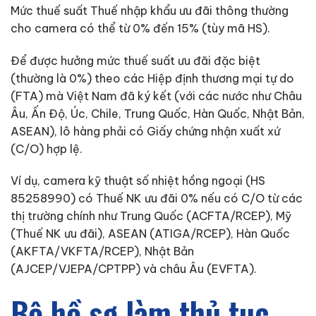
Mức thuế suất Thuế nhập khẩu ưu đãi thông thường
cho camera có thể từ 0% đến 15% (tùy mã HS).
Để được hưởng mức thuế suất ưu đãi đặc biệt
(thường là 0%) theo các Hiệp định thương mại tự do
(FTA) mà Việt Nam đã ký kết (với các nước như Châu
Âu, Ấn Độ, Úc, Chile, Trung Quốc, Hàn Quốc, Nhật Bản,
ASEAN), lô hàng phải có Giấy chứng nhận xuất xứ
(C/O) hợp lệ.
Ví dụ, camera kỹ thuật số nhiệt hồng ngoại (HS
85258990) có Thuế NK ưu đãi 0% nếu có C/O từ các
thị trường chính như Trung Quốc (ACFTA/RCEP), Mỹ
(Thuế NK ưu đãi), ASEAN (ATIGA/RCEP), Hàn Quốc
(AKFTA/VKFTA/RCEP), Nhật Bản
(AJCEP/VJEPA/CPTPP) và châu Âu (EVFTA).
Bộ hồ sơ làm thủ tục