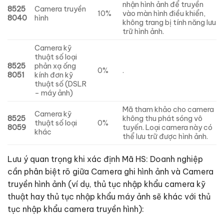
nhận hình ảnh để truyền
8525
Camera truyền
10%
vào màn hình điều khiển,
8040
hình
không trang bị tính năng lưu
trữ hình ảnh.
Camera kỹ
thuật số loại
8525
phản xạ ống
0%
.
8051
kính đơn kỹ
thuật số (DSLR
– máy ảnh)
Mã tham khảo cho camera
Camera kỹ
8525
không thu phát sóng vô
thuật số loại
0%
8059
tuyến. Loại camera này có
khác
thể lưu trữ được hình ảnh.
Lưu ý quan trọng khi xác định Mã HS: Doanh nghiệp
cần phân biệt rõ giữa Camera ghi hình ảnh và Camera
truyền hình ảnh (ví dụ, thủ tục nhập khẩu camera kỹ
thuật hay thủ tục nhập khẩu máy ảnh sẽ khác với thủ
tục nhập khẩu camera truyền hình):