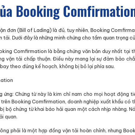
của Booking Comfirmatio
n đơn (Bill of Lading) là đủ, tuy nhiên, Booking Comfirmati
ận tải. Dưới đây là những minh chứng cho tầm quan trọng 
ooking Comfirmation
là bằng chứng văn bản duy nhất tại t
ng vận tải chấp thuận. Điều này mang lại sự đảm bảo ch
bay theo đúng kế hoạch, không bị bỏ lại phía sau.
g ứng:
Chứng từ này là kim chỉ nam cho mọi hoạt động ti
 trên
Booking Comfirmation
, doanh nghiệp xuất khẩu có t
bị bộ chứng từ khai báo hải quan một cách nhịp nhàng. Nó
ải quan.
ng phải là một hợp đồng vận tải hoàn chỉnh, nhưng
Book