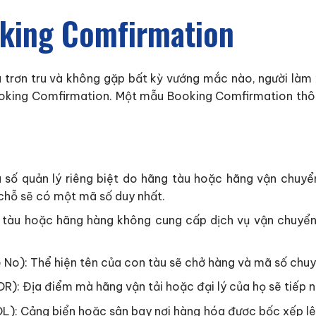
oking Comfirmation
a trơn tru và không gặp bất kỳ vướng mắc nào, người làm
Booking Comfirmation. Một mẫu Booking Comfirmation thô
 số quản lý riêng biệt do hãng tàu hoặc hãng vận chuyể
 chỗ sẽ có một mã số duy nhất.
g tàu hoặc hãng hàng không cung cấp dịch vụ vận chuyển
No): Thể hiện tên của con tàu sẽ chở hàng và mã số chuy
): Địa điểm mà hãng vận tải hoặc đại lý của họ sẽ tiếp nh
L): Cảng biển hoặc sân bay nơi hàng hóa được bốc xếp lê