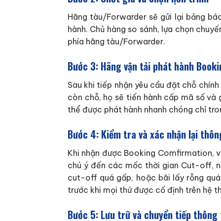
Hãng tàu/Forwarder sẽ gửi lại bảng báo
hành. Chủ hàng so sánh, lựa chọn chuyến
phía hãng tàu/Forwarder.
Bước 3: Hãng vận tải phát hành Book
Sau khi tiếp nhận yêu cầu đặt chỗ chính
còn chỗ, họ sẽ tiến hành cấp mã số và 
thể được phát hành nhanh chóng chỉ tron
Bước 4: Kiểm tra và xác nhận lại thôn
Khi nhận được Booking Comfirmation, việ
chú ý đến các mốc thời gian Cut-off, nơ
cut-off quá gấp, hoặc bãi lấy rỗng quá
trước khi mọi thứ được cố định trên hệ t
Bước 5: Lưu trữ và chuyển tiếp thông 