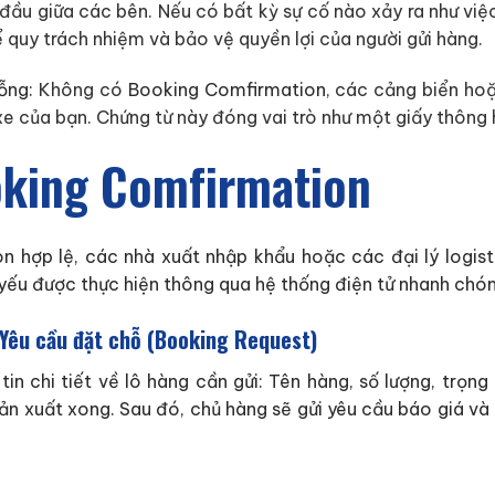
ầu giữa các bên. Nếu có bất kỳ sự cố nào xảy ra như việc c
để quy trách nhiệm và bảo vệ quyền lợi của người gửi hàng.
ỗng:
Không có
Booking Comfirmation
, các cảng biển ho
e của bạn. Chứng từ này đóng vai trò như một giấy thông 
oking Comfirmation
 hợp lệ, các nhà xuất nhập khẩu hoặc các đại lý logisti
 yếu được thực hiện thông qua hệ thống điện tử nhanh ch
à Yêu cầu đặt chỗ (Booking Request)
in chi tiết về lô hàng cần gửi: Tên hàng, số lượng, trọng 
n xuất xong. Sau đó, chủ hàng sẽ gửi yêu cầu báo giá và 