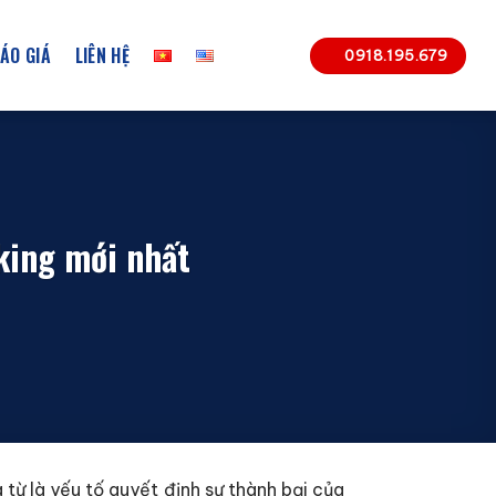
ÁO GIÁ
LIÊN HỆ
0918.195.679
king mới nhất
 từ là yếu tố quyết định sự thành bại của