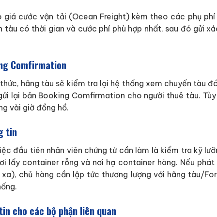
 giá cước vận tải (Ocean Freight) kèm theo các phụ phí n
 tàu có thời gian và cước phí phù hợp nhất, sau đó gửi x
ing Comfirmation
 thức, hãng tàu sẽ kiểm tra lại hệ thống xem chuyến tàu đó
gửi lại bản Booking Comfirmation cho người thuê tàu. Tùy 
g vài giờ đồng hồ.
g tin
c đầu tiên nhân viên chứng từ cần làm là kiểm tra kỹ lưỡng
i lấy container rỗng và nơi hạ container hàng. Nếu phát hi
 xa), chủ hàng cần lập tức thương lượng với hãng tàu/Fo
hống.
tin cho các bộ phận liên quan