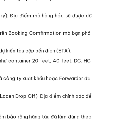
very): Địa điểm mà hàng hóa sẽ được dỡ
 trên Booking Comfirmation mà bạn phải
dự kiến tàu cập bến đích (ETA).
hư container 20 feet, 40 feet, DC, HC,
g là công ty xuất khẩu hoặc Forwarder đại
/Laden Drop Off): Địa điểm chính xác để
 đảm bảo rằng hãng tàu đã làm đúng theo