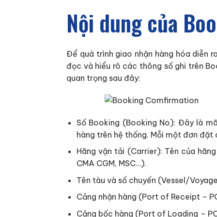
Nội dung của Bo
Để quá trình giao nhận hàng hóa diễn r
đọc và hiểu rõ các thông số ghi trên 
quan trọng sau đây:
Số Booking (Booking No): Đây là mã
hàng trên hệ thống. Mỗi một đơn đặt
Hãng vận tải (Carrier): Tên của hãn
CMA CGM, MSC…).
Tên tàu và số chuyến (Vessel/Voyage 
Cảng nhận hàng (Port of Receipt – POR
Cảng bốc hàng (Port of Loading – PO