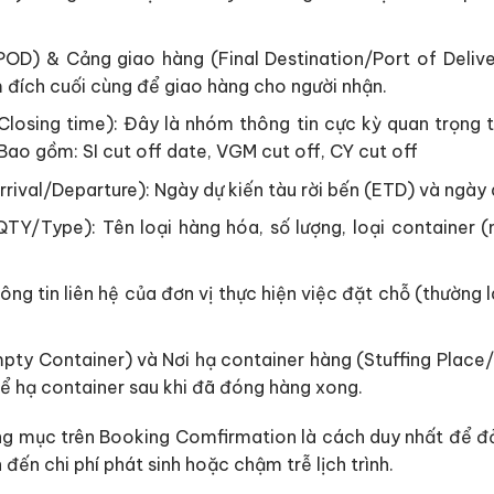
POD) & Cảng giao hàng (Final Destination/Port of Deli
 đích cuối cùng để giao hàng cho người nhận.
Closing time): Đây là nhóm thông tin cực kỳ quan trọng
 Bao gồm: SI cut off date, VGM cut off, CY cut off
val/Departure): Ngày dự kiến tàu rời bến (ETD) và ngày 
/Type): Tên loại hàng hóa, số lượng, loại container (n
thông tin liên hệ của đơn vị thực hiện việc đặt chỗ (thườn
mpty Container) và Nơi hạ container hàng (Stuffing Place
để hạ container sau khi đã đóng hàng xong.
hạng mục trên Booking Comfirmation là cách duy nhất để
 đến chi phí phát sinh hoặc chậm trễ lịch trình.