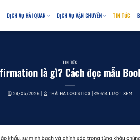
U
DỊCH VỤ HẢI QUAN
DỊCH VỤ VẬN CHUYỂN
TIN TỨC
B
TIN TỨC
irmation là gì? Cách đọc mẫu Boo
28/05/2026
|
THÁI HÀ LOGISTICS
|
614 LƯỢT XEM
hập khẩu, sự minh bạch và chính xác trong từng khâu chứng