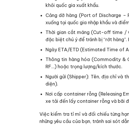
khỏi quốc gia xuất khẩu.
Cảng dỡ hàng (Port of Discharge – 
xuống tại quốc gia nhập khẩu và điểm
Thời gian cắt máng (Cut-off time / 
đặc biệt chú ý để tránh bị “rớt hàng”.
Ngày ETA/ETD (Estimated Time of Arri
Thông tin hàng hóa (Commodity & QTY
RF…) hoặc trọng lượng/kích thước.
Người gửi (Shipper): Tên, địa chỉ và 
diện).
Nơi cấp container rỗng (Releasing E
xe tải đến lấy container rỗng và bãi 
Việc kiểm tra tỉ mỉ và đối chiếu từng 
những yêu cầu của bạn, tránh sai sót dẫn