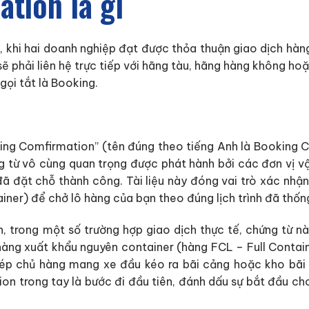
tion là gì
, khi hai doanh nghiệp đạt được thỏa thuận giao dịch hàn
sẽ phải liên hệ trực tiếp với hãng tàu, hãng hàng không h
gọi tắt là Booking.
ng Comfirmation” (tên đúng theo tiếng Anh là Booking C
g từ vô cùng quan trọng được phát hành bởi các đơn vị v
ã đặt chỗ thành công. Tài liệu này đóng vai trò xác nhậ
ainer) để chở lô hàng của bạn theo đúng lịch trình đã thốn
 trong một số trường hợp giao dịch thực tế, chứng từ nà
 hàng xuất khẩu nguyên container (hàng FCL – Full Contain
hép chủ hàng mang xe đầu kéo ra bãi cảng hoặc kho bãi 
n trong tay là bước đi đầu tiên, đánh dấu sự bắt đầu ch