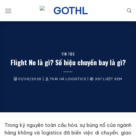
Bỏ
qua
nội
dung
TIN TỨC
Flight No là gì? Số hiệu chuyến bay là gì?
01/06/2026
|
THÁI HÀ LOGISTICS
|
367 LƯỢT XEM
Trong kỷ nguyên toàn cầu hóa, sự bùng nổ của ngành
hàng không và logistics đã biến việc di chuyển, giao