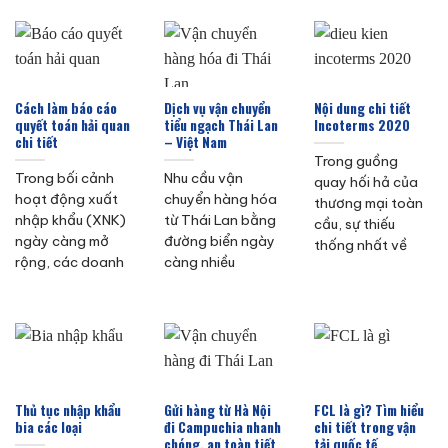
Cách làm báo cáo
Dịch vụ vận chuyển
Nội dung chi tiết
quyết toán hải quan
tiểu ngạch Thái Lan
Incoterms 2020
chi tiết
– Việt Nam
Trong guồng
Trong bối cảnh
Nhu cầu vận
quay hối hả của
hoạt động xuất
chuyển hàng hóa
thương mại toàn
nhập khẩu (XNK)
từ Thái Lan bằng
cầu, sự thiếu
ngày càng mở
đường biển ngày
thống nhất về
rộng, các doanh
càng nhiều
Thủ tục nhập khẩu
Gửi hàng từ Hà Nội
FCL là gì? Tìm hiểu
bia các loại
đi Campuchia nhanh
chi tiết trong vận
chóng, an toàn tiết
tải quốc tế