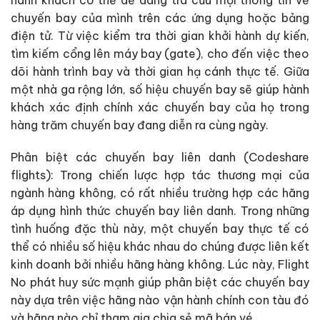
chuyến bay của mình trên các ứng dụng hoặc bảng
điện tử. Từ việc kiểm tra thời gian khởi hành dự kiến,
tìm kiếm cổng lên máy bay (gate), cho đến việc theo
dõi hành trình bay và thời gian hạ cánh thực tế. Giữa
một nhà ga rộng lớn, số hiệu chuyến bay sẽ giúp hành
khách xác định chính xác chuyến bay của họ trong
hàng trăm chuyến bay đang diễn ra cùng ngày.
Phân biệt các chuyến bay liên danh (Codeshare
flights): Trong chiến lược hợp tác thương mại của
ngành hàng không, có rất nhiều trường hợp các hãng
áp dụng hình thức chuyến bay liên danh. Trong những
tình huống đặc thù này, một chuyến bay thực tế có
thể có nhiều số hiệu khác nhau do chúng được liên kết
kinh doanh bởi nhiều hãng hàng không. Lúc này, Flight
No phát huy sức mạnh giúp phân biệt các chuyến bay
này dựa trên việc hãng nào vận hành chính con tàu đó
và hãng nào chỉ tham gia chia sẻ mã bán vé.