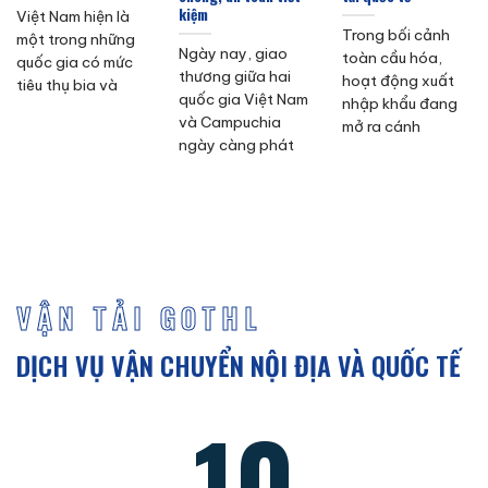
kiệm
Việt Nam hiện là
Trong bối cảnh
một trong những
Ngày nay, giao
toàn cầu hóa,
quốc gia có mức
thương giữa hai
hoạt động xuất
tiêu thụ bia và
quốc gia Việt Nam
nhập khẩu đang
và Campuchia
mở ra cánh
ngày càng phát
VẬN TẢI GOTHL
DỊCH VỤ VẬN CHUYỂN NỘI ĐỊA VÀ QUỐC TẾ
10