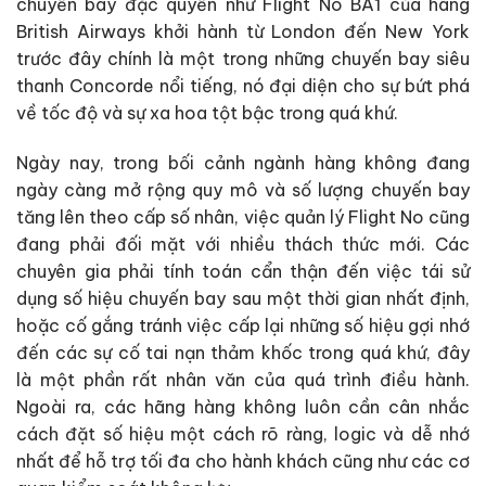
chuyến bay đặc quyền như Flight No BA1 của hãng
British Airways khởi hành từ London đến New York
trước đây chính là một trong những chuyến bay siêu
thanh Concorde nổi tiếng, nó đại diện cho sự bứt phá
về tốc độ và sự xa hoa tột bậc trong quá khứ.
Ngày nay, trong bối cảnh ngành hàng không đang
ngày càng mở rộng quy mô và số lượng chuyến bay
tăng lên theo cấp số nhân, việc quản lý Flight No cũng
đang phải đối mặt với nhiều thách thức mới. Các
chuyên gia phải tính toán cẩn thận đến việc tái sử
dụng số hiệu chuyến bay sau một thời gian nhất định,
hoặc cố gắng tránh việc cấp lại những số hiệu gợi nhớ
đến các sự cố tai nạn thảm khốc trong quá khứ, đây
là một phần rất nhân văn của quá trình điều hành.
Ngoài ra, các hãng hàng không luôn cần cân nhắc
cách đặt số hiệu một cách rõ ràng, logic và dễ nhớ
nhất để hỗ trợ tối đa cho hành khách cũng như các cơ