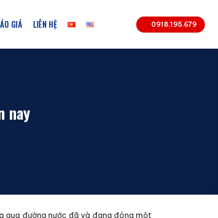
ÁO GIÁ
LIÊN HỆ
0918.195.679
n nay
hóa qua đường nước đã và đang đóng một