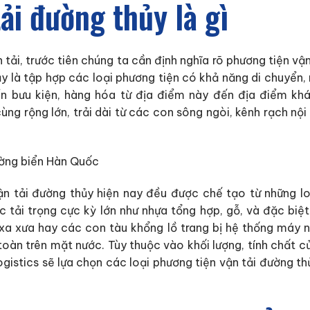
ải đường thủy là gì
tải, trước tiên chúng ta cần định nghĩa rõ phương tiện vận
ủy là tập hợp các loại phương tiện có khả năng di chuyển,
n bưu kiện, hàng hóa từ địa điểm này đến địa điểm kh
ùng rộng lớn, trải dài từ các con sông ngòi, kênh rạch n
n tải đường thủy hiện nay đều được chế tạo từ những lo
c tải trọng cực kỳ lớn như nhựa tổng hợp, gỗ, và đặc biệt
a xưa hay các con tàu khổng lồ trang bị hệ thống máy n
toàn trên mặt nước. Tùy thuộc vào khối lượng, tính chất 
gistics sẽ lựa chọn các loại phương tiện vận tải đường th