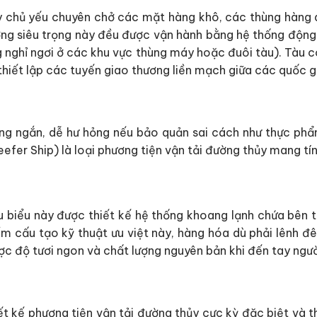
y chủ yếu chuyên chở các mặt hàng khô, các thùng hàng dạ
ờng siêu trọng này đều được vận hành bằng hệ thống động 
 nghỉ ngơi ở các khu vực thùng máy hoặc đuôi tàu). Tàu co
 thiết lập các tuyến giao thương liền mạch giữa các quốc g
ng ngắn, dễ hư hỏng nếu bảo quản sai cách như thực phẩm, 
eefer Ship) là loại phương tiện vận tải đường thủy mang tí
êu biểu này được thiết kế hệ thống khoang lạnh chứa bên t
m cấu tạo kỹ thuật ưu việt này, hàng hóa dù phải lênh đ
ợc độ tươi ngon và chất lượng nguyên bản khi đến tay ngườ
ết kế phương tiện vận tải đường thủy cực kỳ đặc biệt và 