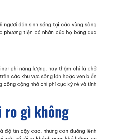
i người dân sinh sống tại các vùng sông
c phương tiện cá nhân của họ băng qua
iner phi năng lượng, hay thậm chí là chở
 trên các khu vực sông lớn hoặc ven biển
g công cộng nhờ chi phí cực kỳ rẻ và tính
i ro gì không
và độ tin cậy cao, nhưng con đường lênh
i một số rủi ro khách quan khó lường, cụ