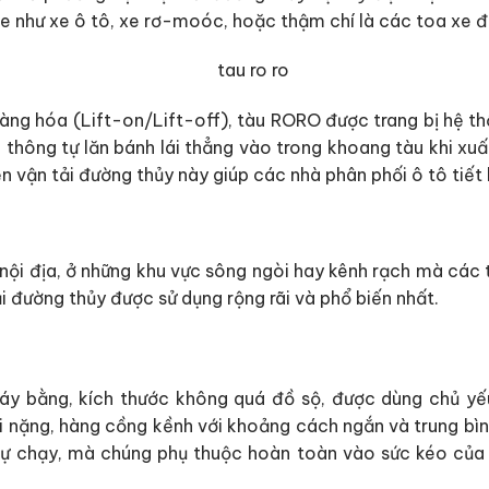
e như xe ô tô, xe rơ-moóc, hoặc thậm chí là các toa xe đ
àng hóa (Lift-on/Lift-off), tàu RORO được trang bị hệ 
thông tự lăn bánh lái thẳng vào trong khoang tàu khi xuất
ện vận tải đường thủy này giúp các nhà phân phối ô tô tiết 
nội địa, ở những khu vực sông ngòi hay kênh rạch mà các t
tải đường thủy được sử dụng rộng rãi và phổ biến nhất.
 đáy bằng, kích thước không quá đồ sộ, được dùng chủ yế
nặng, hàng cồng kềnh với khoảng cách ngắn và trung bình.
tự chạy, mà chúng phụ thuộc hoàn toàn vào sức kéo của 