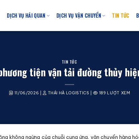
U
DỊCH VỤ HẢI QUAN
DỊCH VỤ VẬN CHUYỂN
TIN TỨC
B
TIN TỨC
phương tiện vận tải đường thủy hiệ
11/06/2026
|
THÁI HÀ LOGISTICS
|
189 LƯỢT XEM
rộng không ngừng của chuỗi cung ứng, vận chuyển hàng 