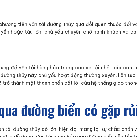
phương tiện vận tải đường thủy quá đỗi quen thuộc đối vớ
uyền hoặc tàu lớn, chủ yếu chuyên chở hành khách và cá
dụng để vận tải hàng hóa trong các xe tải nhỏ, các conta
i đường thủy này chủ yếu hoạt động thường xuyên, liên tục
ã trở thành một thành phần cốt lõi của hệ thống giao thôn
qua đường biển có gặp rủ
n tải đường thủy cỡ lớn, hiện đại mang lại sự chắc chắn 
iờ là dễ dàng. Vận tải hàng hóa qua đường biển vẫn tồn tạ