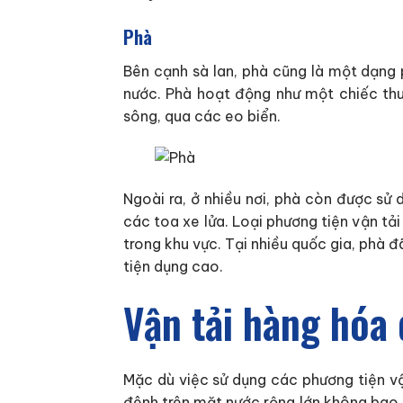
Phà
Bên cạnh sà lan, phà cũng là một dạng 
nước. Phà hoạt động như một chiếc th
sông, qua các eo biển.
Ngoài ra, ở nhiều nơi, phà còn được sử 
các toa xe lửa. Loại phương tiện vận tả
trong khu vực. Tại nhiều quốc gia, phà đ
tiện dụng cao.
Vận tải hàng hóa 
Mặc dù việc sử dụng các phương tiện vậ
đênh trên mặt nước rộng lớn không bao g