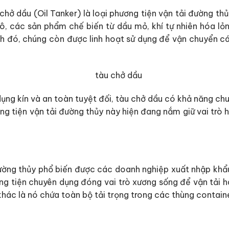
chở dầu (Oil Tanker) là loại phương tiện vận tải đường t
ô, các sản phẩm chế biến từ dầu mỏ, khí tự nhiên hóa lỏ
h đó, chúng còn được linh hoạt sử dụng để vận chuyển cá
ụng kín và an toàn tuyệt đối, tàu chở dầu có khả năng chu
ương tiện vận tải đường thủy này hiện đang nắm giữ vai trò
ường thủy phổ biến được các doanh nghiệp xuất nhập khẩu 
ơng tiện chuyên dụng đóng vai trò xương sống để vận tải
 khác là nó chứa toàn bộ tải trọng trong các thùng contai