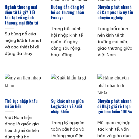
Ngành thương mại
Hướng dẫn đăng ký
Chuyển phát nhanh
điện tử là gì? Tất
hồ sơ thương nhân
đi Campuchia uy tín
tần tật về ngành
Ecosys
chuyên nghiệp
thương mại điện tử
Trong bối cảnh
Trong bối cảnh
Sự bùng nổ của
hội nhập kinh tế
nền kinh tế thị
mạng lưới Internet
quốc tế ngày
trường mở cửa,
và các thiết bị di
càng sâu rộng,
giao thương giữa
động đã thay
hoạt động
Việt Nam
Thủ tục nhập khẩu
Sự khác nhau giữa
Chuyển phát nhanh
mì ăn liền
Logistics và Xuất
đi Nhật giá rẻ trọn
nhập khẩu
gói bảo hiểm 100%
Việt Nam hiện
Trong kỷ nguyên
Mối quan hệ hợp
đang là quốc gia
toàn cầu hóa và
tác kinh tế, văn
tiêu thụ mì ăn liền
thương mại điện
hóa và giáo dục
đứng thứ ba