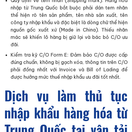
Quy định về tem nhãn (Shipping mark): Hàng hóa
nhập từ Trung Quốc bắt buộc phải dán tem nhãn
thể hiện rõ tên sản phẩm, tên nhà sản xuất, tên
công ty nhập khẩu và đặc biệt là dòng chữ thể hiện
nguồn gốc xuất xứ (Made in China). Thiếu nhãn
mác sẽ khiến lô hàng bị giữ lại và bác bỏ C/O ưu
đãi.
Kiểm tra kỹ C/O Form E: Đảm bảo C/O được cấp
đúng chuẩn, không bị gạch xóa, thông tin trên C/O
phải đồng nhất với Invoice và Bill of Lading để
được hưởng mức thuế nhập khẩu ưu đãi tốt nhất.
Dịch vụ làm thủ tục
nhập khẩu hàng hóa từ
Trung Quốc tại vận tải