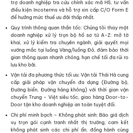
trợ doanh nghiệp tra cứu chính xác mã HS, tư vấn
điều kiện Incoterms và hỗ trợ xin cấp C/O Form E
để hưởng mức thuế ưu đãi thấp nhất.
Quy trình thông quan thần tốc: Chúng tôi thay mặt
doanh nghiệp xử lý trọn bộ hồ sơ từ A-Z: mở tờ
khai, xử lý kiểm tra chuyên ngành, giải quyết mọi
vướng mắc tại luồng Vàng/luồng Đỏ, đảm bảo thời
gian thông quan nhanh chóng, hạn chế tối đa rủi ro
lưu kho bãi.
Vận tải đa phương thức tối ưu: Vận tải Thái Hà cung
cấp giải pháp vận chuyển đa dạng (Đường bộ,
Đường biển, Đường hàng không) với thời gian vận
chuyển Trung – Việt siêu tốc, giao hàng Door-to-
Door tận kho doanh nghiệp an toàn tuyệt đối.
Chi phí minh bạch – Không phát sinh: Báo giá dịch
vụ trọn gói cạnh tranh nhất thị trường, cam kết
không phát sinh các chi phí ẩn, đồng hành cùng