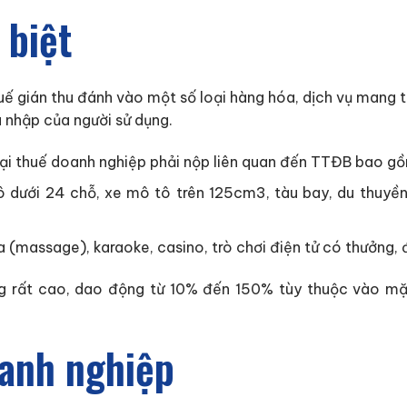
 biệt
huế gián thu đánh vào một số loại hàng hóa, dịch vụ mang 
u nhập của người sử dụng.
oại thuế doanh nghiệp phải nộp liên quan đến TTĐB bao g
tô dưới 24 chỗ, xe mô tô trên 125cm3, tàu bay, du thuyền
 (massage), karaoke, casino, trò chơi điện tử có thưởng, đ
g rất cao, dao động từ 10% đến 150% tùy thuộc vào mặ
anh nghiệp