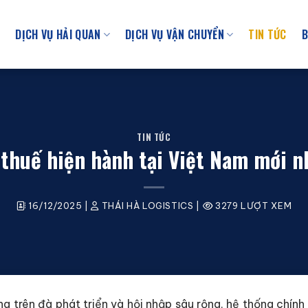
U
DỊCH VỤ HẢI QUAN
DỊCH VỤ VẬN CHUYỂN
TIN TỨC
B
TIN TỨC
 thuế hiện hành tại Việt Nam mới 
16/12/2025
|
THÁI HÀ LOGISTICS
|
3279 LƯỢT XEM
g trên đà phát triển và hội nhập sâu rộng, hệ thống chính