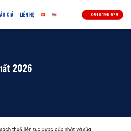
ÁO GIÁ
LIÊN HỆ
0918.195.679
nhất 2026
 sách thuế liên tục được cập nhật và sửa