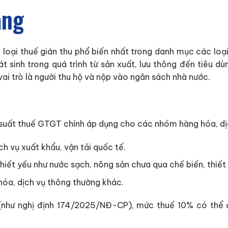
ăng
 loại thuế gián thu phổ biến nhất trong danh mục các loại
t sinh trong quá trình từ sản xuất, lưu thông đến tiêu dù
ai trò là người thu hộ và nộp vào ngân sách nhà nước.
 suất thuế GTGT chính áp dụng cho các nhóm hàng hóa, dị
h vụ xuất khẩu, vận tải quốc tế.
ết yếu như nước sạch, nông sản chưa qua chế biến, thiết b
hóa, dịch vụ thông thường khác.
ế (như nghị định 174/2025/NĐ-CP), mức thuế 10% có t