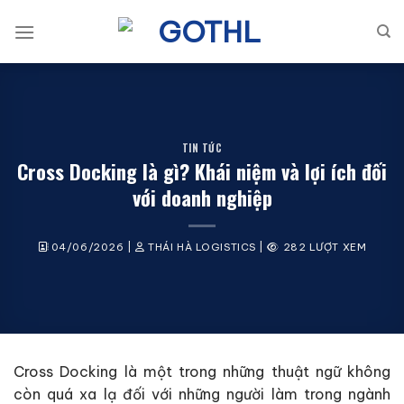
Bỏ
qua
nội
dung
TIN TỨC
Cross Docking là gì? Khái niệm và lợi ích đối
với doanh nghiệp
04/06/2026
|
THÁI HÀ LOGISTICS
|
282 LƯỢT XEM
Cross Docking là một trong những thuật ngữ không
còn quá xa lạ đối với những người làm trong ngành