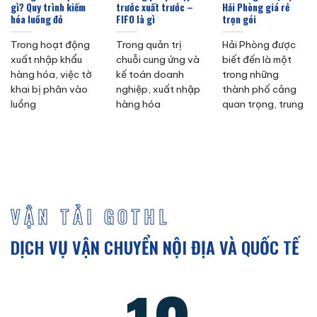
gì? Quy trình kiếm
trước xuất trước –
Hải Phòng giá rẻ
hóa luồng đỏ
FIFO là gì
trọn gói
Trong hoạt động
Trong quản trị
Hải Phòng được
xuất nhập khẩu
chuỗi cung ứng và
biết đến là một
hàng hóa, việc tờ
kế toán doanh
trong những
khai bị phân vào
nghiệp, xuất nhập
thành phố cảng
luồng
hàng hóa
quan trọng, trung
VẬN TẢI GOTHL
DỊCH VỤ VẬN CHUYỂN NỘI ĐỊA VÀ QUỐC TẾ