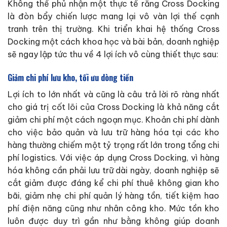
Không thể phủ nhận một thực tế rằng Cross Docking
là đòn bẩy chiến lược mang lại vô vàn lợi thế cạnh
tranh trên thị trường. Khi triển khai hệ thống Cross
Docking một cách khoa học và bài bản, doanh nghiệp
sẽ ngay lập tức thu về 4 lợi ích vô cùng thiết thực sau:
Giảm chi phí lưu kho, tối ưu dòng tiền
Lợi ích to lớn nhất và cũng là câu trả lời rõ ràng nhất
cho giá trị cốt lõi của Cross Docking là khả năng cắt
giảm chi phí một cách ngoạn mục. Khoản chi phí dành
cho việc bảo quản và lưu trữ hàng hóa tại các kho
hàng thường chiếm một tỷ trọng rất lớn trong tổng chi
phí logistics. Với việc áp dụng Cross Docking, vì hàng
hóa không cần phải lưu trữ dài ngày, doanh nghiệp sẽ
cắt giảm được đáng kể chi phí thuê không gian kho
bãi, giảm nhẹ chi phí quản lý hàng tồn, tiết kiệm hao
phí điện năng cũng như nhân công kho. Mức tồn kho
luôn được duy trì gần như bằng không giúp doanh