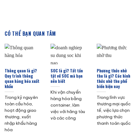
CÓ THỂ BẠN QUAN TÂM
Thông quan là gì?
SOC là gì? Tất tần
Phương thức nhờ
Quy trình thông
tật về SOC mà bạn
thu là gì? Các hình
quan hàng hóa xuất
nên biết
thức nhờ thu phổ
khẩu
biến hiện nay
Khi vận chuyển
Trong kỷ nguyên
Trong lĩnh vực
hàng hóa bằng
toàn cầu hóa,
thương mại quốc
container, làm
hoạt động giao
tế, việc lựa chọn
việc với hãng tàu
thương, xuất
phương thức
và các công
nhập khẩu hàng
thanh toán quốc
hóa