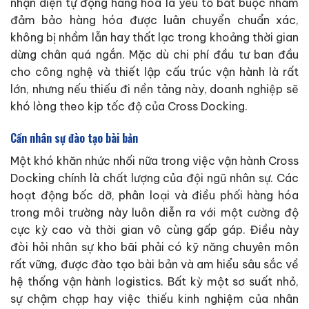
nhận diện tự động hàng hóa là yếu tố bắt buộc nhằm
đảm bảo hàng hóa được luân chuyển chuẩn xác,
không bị nhầm lẫn hay thất lạc trong khoảng thời gian
dừng chân quá ngắn. Mặc dù chi phí đầu tư ban đầu
cho công nghệ và thiết lập cấu trúc vận hành là rất
lớn, nhưng nếu thiếu đi nền tảng này, doanh nghiệp sẽ
khó lòng theo kịp tốc độ của Cross Docking.
Cần nhân sự đào tạo bài bản
Một khó khăn nhức nhối nữa trong việc vận hành Cross
Docking chính là chất lượng của đội ngũ nhân sự. Các
hoạt động bốc dỡ, phân loại và điều phối hàng hóa
trong môi trường này luôn diễn ra với một cường độ
cực kỳ cao và thời gian vô cùng gấp gáp. Điều này
đòi hỏi nhân sự kho bãi phải có kỹ năng chuyên môn
rất vững, được đào tạo bài bản và am hiểu sâu sắc về
hệ thống vận hành logistics. Bất kỳ một sơ suất nhỏ,
sự chậm chạp hay việc thiếu kinh nghiệm của nhân