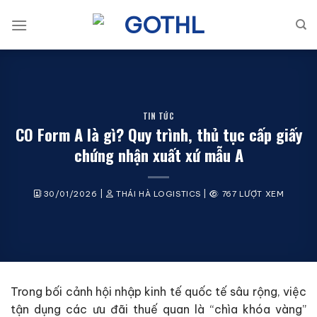
Bỏ
qua
nội
dung
TIN TỨC
CO Form A là gì? Quy trình, thủ tục cấp giấy
chứng nhận xuất xứ mẫu A
30/01/2026
|
THÁI HÀ LOGISTICS
|
767 LƯỢT XEM
Trong bối cảnh hội nhập kinh tế quốc tế sâu rộng, việc
tận dụng các ưu đãi thuế quan là “chìa khóa vàng”