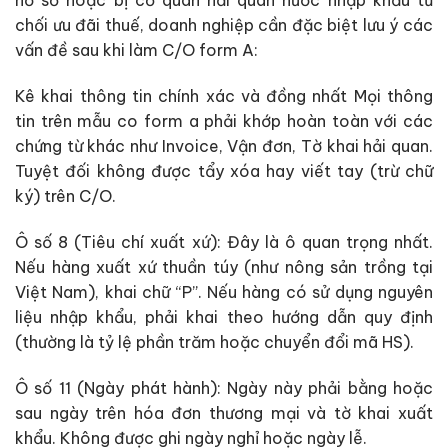
hồ sơ hoặc bị cơ quan hải quan nước nhập khẩu từ
chối ưu đãi thuế, doanh nghiệp cần đặc biệt lưu ý các
vấn đề sau khi làm C/O form A:
Kê khai thông tin chính xác và đồng nhất Mọi thông
tin trên mẫu co form a phải khớp hoàn toàn với các
chứng từ khác như Invoice, Vận đơn, Tờ khai hải quan.
Tuyệt đối không được tẩy xóa hay viết tay (trừ chữ
ký) trên C/O.
Ô số 8 (Tiêu chí xuất xứ): Đây là ô quan trọng nhất.
Nếu hàng xuất xứ thuần túy (như nông sản trồng tại
Việt Nam), khai chữ “P”. Nếu hàng có sử dụng nguyên
liệu nhập khẩu, phải khai theo hướng dẫn quy định
(thường là tỷ lệ phần trăm hoặc chuyển đổi mã HS).
Ô số 11 (Ngày phát hành): Ngày này phải bằng hoặc
sau ngày trên hóa đơn thương mại và tờ khai xuất
khẩu. Không được ghi ngày nghỉ hoặc ngày lễ.