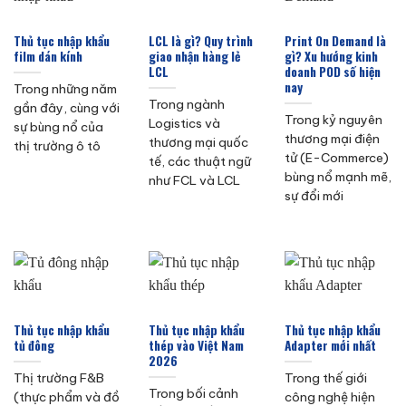
Thủ tục nhập khẩu
LCL là gì? Quy trình
Print On Demand là
film dán kính
giao nhận hàng lẻ
gì? Xu hướng kinh
LCL
doanh POD số hiện
nay
Trong những năm
Trong ngành
gần đây, cùng với
Trong kỷ nguyên
Logistics và
sự bùng nổ của
thương mại điện
thương mại quốc
thị trường ô tô
tử (E-Commerce)
tế, các thuật ngữ
bùng nổ mạnh mẽ,
như FCL và LCL
sự đổi mới
Thủ tục nhập khẩu
Thủ tục nhập khẩu
Thủ tục nhập khẩu
tủ đông
thép vào Việt Nam
Adapter mới nhất
2026
Thị trường F&B
Trong thế giới
Trong bối cảnh
(thực phẩm và đồ
công nghệ hiện