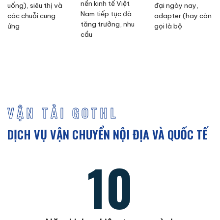
nền kinh tế Việt
uống), siêu thị và
đại ngày nay,
Nam tiếp tục đà
các chuỗi cung
adapter (hay còn
tăng trưởng, nhu
ứng
gọi là bộ
cầu
VẬN TẢI GOTHL
DỊCH VỤ VẬN CHUYỂN NỘI ĐỊA VÀ QUỐC TẾ
10