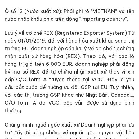
Ô số 12 (Nước xuất xứ): Phải ghi rõ “VIETNAM” và tên
nước nhập khẩu phía trên dòng “importing country”.
Lưu ý về cơ chế REX (Registered Exporter System) Từ
ngày 01/01/2019, đối với hàng hóa xuất khẩu sang thị
trường EU, doanh nghiệp cần lưu ý về cơ chế tự chứng
nhận xuất xứ hàng hóa (REX). Theo đó, với các lô
hàng trị giá trên 6.000 EUR, doanh nghiệp phải đăng
ký mã số REX để tự chứng nhận xuất xứ thay vì xin
cấp C/O form A truyền thống tại VCCI. Đây là yêu
cầu bắt buộc để hưởng ưu đãi GSP tại EU. Tuy nhiên,
với các thị trường GSP khác như Nhật Bản, Canada…,
C/O form A do VCCI cấp vẫn được sử dụng bình
thường.
Chứng minh nguồn gốc xuất xứ Doanh nghiệp phải lưu
trữ đầy đủ bằng chứng về nguồn gốc nguyên vật liệu