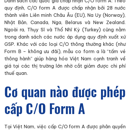
Danh sách các quốc gia chấp nhận C/O form A: Theo
quy định, C/O form A được chấp nhận bởi 28 nước
thành viên Liên minh Châu Âu (EU), Na Uy (Norway),
Nhật Bản, Canada, Nga, Belarus và New Zealand.
Ngoài ra, Thụy Sĩ và Thổ Nhĩ Kỳ (Turkey) cũng nằm
trong danh sách các nước áp dụng quy định xuất xứ
GSP. Khác với các loại C/O thông thường khác (như
Form B – không ưu đãi), mẫu co form a là “tấm vé
thông hành” giúp hàng hóa Việt Nam cạnh tranh về
giá tại các thị trường lớn nhờ cắt giảm được chi phí
thuế quan.
Cơ quan nào được phép
cấp C/O Form A
Tại Việt Nam, việc cấp C/O form A được phân quyền