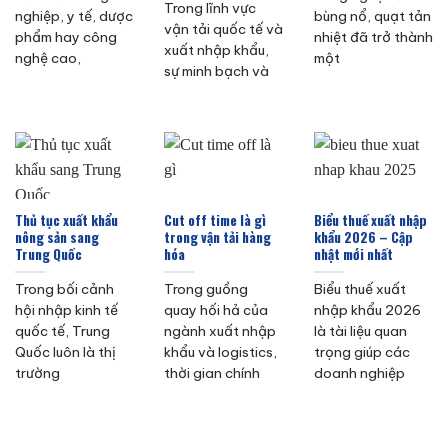
Trong lĩnh vực
nghiệp, y tế, dược
bùng nổ, quạt tản
vận tải quốc tế và
phẩm hay công
nhiệt đã trở thành
xuất nhập khẩu,
nghệ cao,
một
sự minh bạch và
Thủ tục xuất khẩu
Cut off time là gì
Biểu thuế xuất nhập
nông sản sang
trong vận tải hàng
khẩu 2026 – Cập
Trung Quốc
hóa
nhật mới nhất
Trong bối cảnh
Trong guồng
Biểu thuế xuất
hội nhập kinh tế
quay hối hả của
nhập khẩu 2026
quốc tế, Trung
ngành xuất nhập
là tài liệu quan
Quốc luôn là thị
khẩu và logistics,
trọng giúp các
trường
thời gian chính
doanh nghiệp