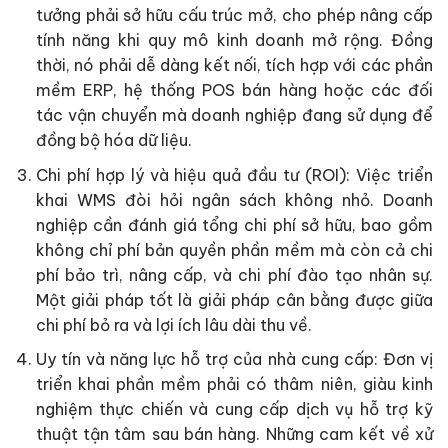
tưởng phải sở hữu cấu trúc mở, cho phép nâng cấp
tính năng khi quy mô kinh doanh mở rộng. Đồng
thời, nó phải dễ dàng kết nối, tích hợp với các phần
mềm ERP, hệ thống POS bán hàng hoặc các đối
tác vận chuyển mà doanh nghiệp đang sử dụng để
đồng bộ hóa dữ liệu.
Chi phí hợp lý và hiệu quả đầu tư (ROI): Việc triển
khai WMS đòi hỏi ngân sách không nhỏ. Doanh
nghiệp cần đánh giá tổng chi phí sở hữu, bao gồm
không chỉ phí bản quyền phần mềm mà còn cả chi
phí bảo trì, nâng cấp, và chi phí đào tạo nhân sự.
Một giải pháp tốt là giải pháp cân bằng được giữa
chi phí bỏ ra và lợi ích lâu dài thu về.
Uy tín và năng lực hỗ trợ của nhà cung cấp: Đơn vị
triển khai phần mềm phải có thâm niên, giàu kinh
nghiệm thực chiến và cung cấp dịch vụ hỗ trợ kỹ
thuật tận tâm sau bán hàng. Những cam kết về xử