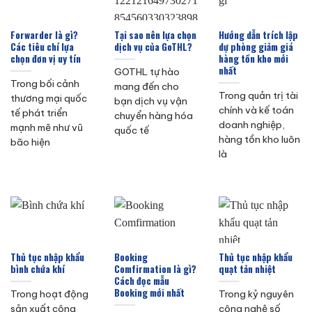
Forwarder là gì?
Tại sao nên lựa chọn
Hướng dẫn trích lập
Các tiêu chí lựa
dịch vụ của GoTHL?
dự phòng giảm giá
chọn đơn vị uy tín
hàng tồn kho mới
nhất
GOTHL tự hào
Trong bối cảnh
mang đến cho
Trong quản trị tài
thương mại quốc
bạn dịch vụ vận
chính và kế toán
tế phát triển
chuyển hàng hóa
doanh nghiệp,
mạnh mẽ như vũ
quốc tế
hàng tồn kho luôn
bão hiện
là
Thủ tục nhập khẩu
Booking
Thủ tục nhập khẩu
bình chứa khí
Comfirmation là gì?
quạt tản nhiệt
Cách đọc mẫu
Booking mới nhất
Trong hoạt động
Trong kỷ nguyên
sản xuất công
công nghệ số