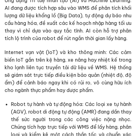
Ứng dụng Trí tuệ nhân tạo (AI) và Machine Learning:
AI đang được tích hợp sâu vào WMS để phân tích khối
lượng dữ liệu khổng lồ (Big Data), tự động dự báo nhu
cầu hàng hóa, đề xuất các kế hoạch nhập hàng tối ưu
thay vì chỉ dựa vào quy tắc tĩnh. AI còn hỗ trợ phân
tích lộ trình của robot để rút ngắn thời gian lấy hàng.
Internet vạn vật (IoT) và kho thông minh: Các cảm
biến IoT gắn trên kệ hàng, xe nâng hay nhiệt kế trong
kho lạnh liên tục truyền tải dữ liệu về WMS. Hệ thống
sẽ giám sát trực tiếp điều kiện bảo quản (nhiệt độ, độ
ẩm) để cảnh báo ngay khi có rủi ro, vô cùng hữu ích
cho ngành thực phẩm hay dược phẩm.
Robot tự hành và tự động hóa: Các loại xe tự hành
(AGV), robot di động tự động (AMR) đang dần thay
thế sức người trong các công việc nặng nhọc.
Chúng tích hợp trực tiếp với WMS để lấy hàng, phân
loại và kiểm kê một cách thần tốc và chuẩn xác