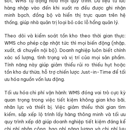
sót, WMS tự động hóa mọi quy trình. Dữ liệu từ lúc
hàng nhập vào đến khi xuất ra đều được ghi nhận
minh bạch, đồng bộ và hiển thị trực quan trên hệ
thống, giúp nhà quản trị loại bỏ các lỗ hổng quản lý.
Theo dõi và kiểm soát tồn kho theo thời gian thực:
WMS cho phép cập nhật tức thì mọi biến động (nhập,
xuất, di chuyển nội bộ). Doanh nghiệp luôn biết chính
xác số lượng, tình trạng và vị trí của mọi sản phẩm.
Tính năng này giúp giảm thiểu rủi ro thiếu hụt hoặc
tồn kho dư thừa, hỗ trợ chiến lược Just-in-Time để tối
ưu hóa nguồn vốn lưu động.
Tối ưu hóa chi phí vận hành: WMS đóng vai trò cực kỳ
quan trọng trong việc tiết kiệm không gian kho bãi,
nhân lực và thiết bị. Việc giảm thiểu thời gian tìm
kiếm, sắp xếp lộ trình lấy hàng thông minh và tối ưu
quy trình xếp dỡ giúp doanh nghiệp tiết kiệm đáng kể
chi phí nhân công, hao phí năng lượng và chi phí lưu