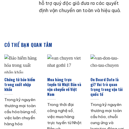
hỗ trợ quý độc giả đưa ra các quyết
định vận chuyển an toàn và hiệu quả.
CÓ THỂ BẠN QUAN TÂM
Chứng từ bảo hiểm
Mua hàng trực
On Board Date là
trong xuất nhập
tuyến từ Nhật Bản và
gì? Vai trò quan
khẩu
vận chuyển về Việt
trọng trong vận tải
Nam
quốc tế
Trong kỷ nguyên
Trong thời đại
Trong kỷ nguyên
thương mại toàn
công nghệ số,
thương mại toàn
cầu hóa bùng nổ,
việc mua hàng
cầu hóa, chuỗi
việc luân chuyển
trực tuyến từ Nhật
cung ứng và
hàng hóa
Bản và
logistics đóng vai