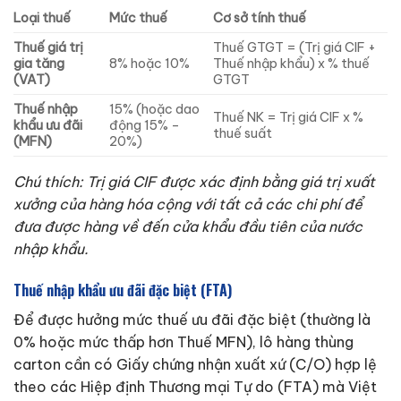
Loại thuế
Mức thuế
Cơ sở tính thuế
Thuế giá trị
Thuế GTGT = (Trị giá CIF +
gia tăng
8% hoặc 10%
Thuế nhập khẩu) x % thuế
(VAT)
GTGT
Thuế nhập
15% (hoặc dao
Thuế NK = Trị giá CIF x %
khẩu ưu đãi
động 15% –
thuế suất
(MFN)
20%)
Chú thích: Trị giá CIF được xác định bằng giá trị xuất
xưởng của hàng hóa cộng với tất cả các chi phí để
đưa được hàng về đến cửa khẩu đầu tiên của nước
nhập khẩu.
Thuế nhập khẩu ưu đãi đặc biệt (FTA)
Để được hưởng mức thuế ưu đãi đặc biệt (thường là
0% hoặc mức thấp hơn Thuế MFN), lô hàng thùng
carton cần có Giấy chứng nhận xuất xứ (C/O) hợp lệ
theo các Hiệp định Thương mại Tự do (FTA) mà Việt