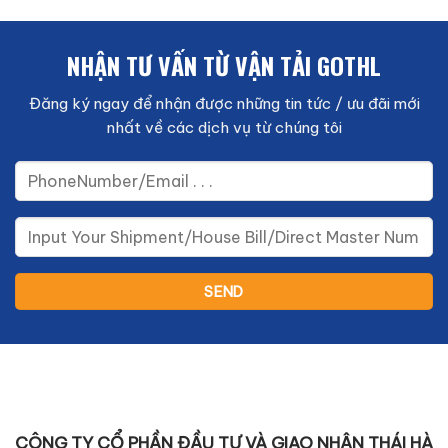
NHẬN TƯ VẤN TỪ VẬN TẢI GOTHL
Đăng ký ngay để nhận được những tin tức / ưu đãi mới
nhất về các dịch vụ từ chúng tôi
CÔNG TY CỔ PHẦN ĐẦU TƯ VÀ GIAO NHẬN THÁI HÀ