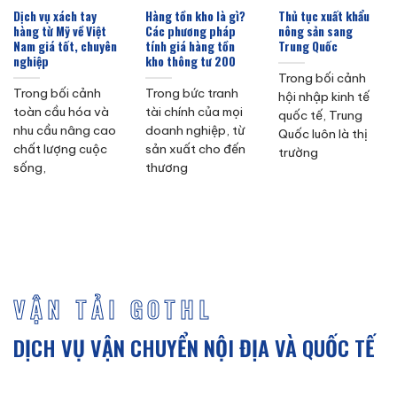
Dịch vụ xách tay
Hàng tồn kho là gì?
Thủ tục xuất khẩu
hàng từ Mỹ về Việt
Các phương pháp
nông sản sang
Nam giá tốt, chuyên
tính giá hàng tồn
Trung Quốc
nghiệp
kho thông tư 200
Trong bối cảnh
Trong bối cảnh
Trong bức tranh
hội nhập kinh tế
toàn cầu hóa và
tài chính của mọi
quốc tế, Trung
nhu cầu nâng cao
doanh nghiệp, từ
Quốc luôn là thị
chất lượng cuộc
sản xuất cho đến
trường
sống,
thương
VẬN TẢI GOTHL
DỊCH VỤ VẬN CHUYỂN NỘI ĐỊA VÀ QUỐC TẾ