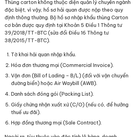
Thùng carton không thuộc diện quản lý chuyên ngành
đặc biệt, vì vậy, hồ sơ hải quan được nộp theo quy
định thông thường. Bộ hồ sơ nhập khẩu thùng Carton
cơ bản được quy định tại Khoản 5 Điều 1 Thông tư
39/2018/TT-BTC (sửa đổi Điều 16 Thông tư
38/2015/TT-BTC).
Tờ khai hải quan nhập khẩu.
Hóa đơn thương mại (Commercial Invoice).
Vận đơn (Bill of Lading – B/L) (đối với vận chuyển
đường biển) hoặc Air Waybill (AWB).
Danh sách đóng gói (Packing List).
Giấy chứng nhận xuất xứ (C/O) (nếu có, để hưởng
thuế ưu đãi).
Hợp đồng thương mại (Sale Contract).
Ngoài ra, tùy thuộc vào đặc tính lô hàng, doanh