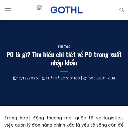
Bỏ
qua
nội
dung
TIN TỨC
PO là gì? Tìm hiểu chi tiết về PO trong xuất
nhập khẩu
12/12/2025
|
THÁI HÀ LOGISTICS
|
608 LƯỢT XEM
Trong hoạt động thương mại quốc tế và logistics,
việc quản lý đơn hàng chính xác là yếu tố sống còn để