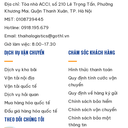
Địa chỉ: Tòa nhà ACCI, số 210 Lê Trọng Tấn, Phường
Khương Mai, Quận Thanh Xuân, TP. Hà Nội
MST: 0108739445
Hotline: 0918.195.679
Email:
thaihalogistics@gothl.vn
Giờ làm việc: 8.00-17.30
DỊCH VỤ VẬN CHUYỂN
CHĂM SÓC KHÁCH HÀNG
Dịch vụ kho bãi
Hình thức thanh toán
Vận tải nội địa
Quy định tính cước vận
chuyển
Vận tải quốc tế
Quy định về hàng ký gửi
Dịch vụ hải quan
Chính sách bảo hiểm
Mua hàng hóa quốc tế
Chính sách vận chuyển
Đấu giá hàng hóa quốc tế
Chính sách bảo mật
THEO DÕI CHÚNG TÔI
thông tin