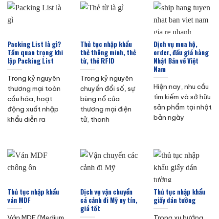
Packing List là gì?
Thủ tục nhập khẩu
Dịch vụ mua hộ,
Tầm quan trọng khi
thẻ thông minh, thẻ
order, đấu giá hàng
lập Packing List
từ, thẻ RFID
Nhật Bản về Việt
Nam
Trong kỷ nguyên
Trong kỷ nguyên
Hiện nay, nhu cầu
thương mại toàn
chuyển đổi số, sự
tìm kiếm và sở hữu
cầu hóa, hoạt
bùng nổ của
sản phẩm tại nhật
động xuất nhập
thương mại điện
bản ngày
khẩu diễn ra
tử, thanh
Thủ tục nhập khẩu
Dịch vụ vận chuyển
Thủ tục nhập khẩu
ván MDF
cá cảnh đi Mỹ uy tín,
giấy dán tường
giá tốt
Ván MDF (Medium
Trong xu hướng