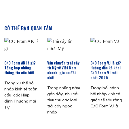
CÓ THỂ BẠN QUAN TÂM
C/O Form AK là gì?
Vận chuyển trái cây
C/O Form VJ là gì?
Tổng hợp những
từ Mỹ về Việt Nam
Hướng dẫn kê khai
thông tin cần biết
nhanh, giá ưu đãi
C/O From VJ mới
nhất
nhất 2025
Trong xu thế hội
Trong những năm
Trong bối cảnh
nhập kinh tế toàn
gần đây, nhu cầu
hội nhập kinh tế
cầu, các Hiệp
tiêu thụ các loại
quốc tế sâu rộng,
định Thương mại
trái cây ngoại
C/O Form VJ là
Tự
nhập