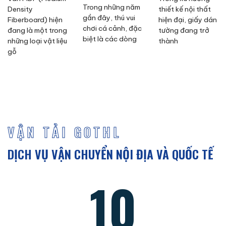
Trong những năm
Density
thiết kế nội thất
gần đây, thú vui
Fiberboard) hiện
hiện đại, giấy dán
chơi cá cảnh, đặc
đang là một trong
tường đang trở
biệt là các dòng
những loại vật liệu
thành
gỗ
VẬN TẢI GOTHL
DỊCH VỤ VẬN CHUYỂN NỘI ĐỊA VÀ QUỐC TẾ
10