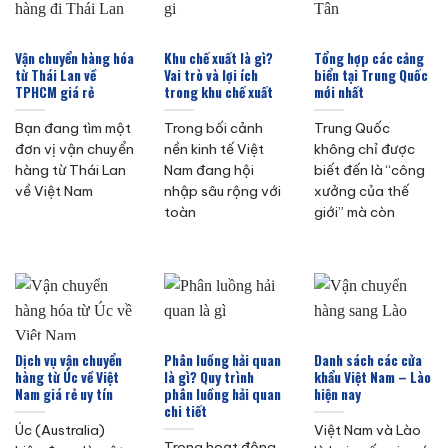
Vận chuyển hàng hóa
Khu chế xuất là gì?
Tổng hợp các cảng
từ Thái Lan về
Vai trò và lợi ích
biển tại Trung Quốc
TPHCM giá rẻ
trong khu chế xuất
mới nhất
Bạn đang tìm một
Trong bối cảnh
Trung Quốc
đơn vị vận chuyển
nền kinh tế Việt
không chỉ được
hàng từ Thái Lan
Nam đang hội
biết đến là “công
về Việt Nam
nhập sâu rộng với
xưởng của thế
toàn
giới” mà còn
Dịch vụ vận chuyển
Phân luồng hải quan
Danh sách các cửa
hàng từ Úc về Việt
là gì? Quy trình
khẩu Việt Nam – Lào
Nam giá rẻ uy tín
phân luồng hải quan
hiện nay
chi tiết
Úc (Australia)
Việt Nam và Lào
Trong hoạt động