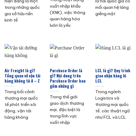
hiện đang là một
là hai quốc gia có
xuất nhập khẩu
trong những quốc
mối quan hệ láng
(XNK), việc thông
gia sở hữu nền
giềng mật
quan hàng hóa
kinh tế
luôn là yếu
Air Freight là gì?
Purchase Order là
LCL là gì? Quy trình
Tổng quan về vận tải
gì? Nội dung trên
giao nhận hàng lẻ
hàng không từ A – Z
Purchase Order bao
LCL
gồm những gì
Trong bối cảnh
Trong ngành
Trong thế giới
thương mại quốc
Logistics và
giao dịch thương
tế phát triển sôi
thương mại quốc
mại, đặc biệt là
động, vận tải
tế, các thuật ngữ
trong lĩnh vực
hàng không
như FCL và LCL
xuất nhập