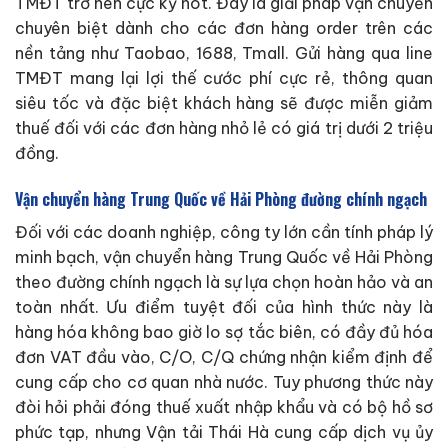
TMĐT trở nên cực kỳ hot. Đây là giải pháp vận chuyển
chuyên biệt dành cho các đơn hàng order trên các
nền tảng như Taobao, 1688, Tmall. Gửi hàng qua line
TMĐT mang lại lợi thế cước phí cực rẻ, thông quan
siêu tốc và đặc biệt khách hàng sẽ được miễn giảm
thuế đối với các đơn hàng nhỏ lẻ có giá trị dưới 2 triệu
đồng.
Vận chuyển hàng Trung Quốc về Hải Phòng đường chính ngạch
Đối với các doanh nghiệp, công ty lớn cần tính pháp lý
minh bạch, vận chuyển hàng Trung Quốc về Hải Phòng
theo đường chính ngạch là sự lựa chọn hoàn hảo và an
toàn nhất. Ưu điểm tuyệt đối của hình thức này là
hàng hóa không bao giờ lo sợ tắc biên, có đầy đủ hóa
đơn VAT đầu vào, C/O, C/Q chứng nhận kiểm định để
cung cấp cho cơ quan nhà nước. Tuy phương thức này
đòi hỏi phải đóng thuế xuất nhập khẩu và có bộ hồ sơ
phức tạp, nhưng Vận tải Thái Hà cung cấp dịch vụ ủy