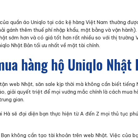
lẻ của quần áo Uniqlo tại các kệ hàng Việt Nam thường đượ
 phải gánh thêm thuế phí nhập khẩu, mặt bằng và vận hành
ật sớm hơn và có giá tốt hơn rất nhiều so với thị trường 
qlo Nhật Bản tối ưu nhất về mặt tài chính.
mua hàng hộ Uniqlo Nhật
ận web Nhật, săn sale kịp thời mà không cần biết tiếng 
ảo, giải quyết triệt để mọi vướng mắc chính là cách mua 
trung gian.
i Hà sẽ đại diện bạn thực hiện từ A đến Z mọi thủ tục ph
Bạn không cần tạo tài khoản trên web Nhật. Việc của bạn 