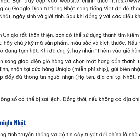
Nhật: Bạn truy cập vào website chính thức https://ww
g cụ Google Dịch từ tiếng Nhật sang tiếng Việt để dễ tha
Nhật, ngày sinh và giới tính. Sau khi đồng ý với các điều
 Uniqlo rất thân thiện, bạn có thể sử dụng thanh tìm kiế
tiết, hãy chú ý kỹ mã sản phẩm, màu sắc và kích thước. Nế
ó đang tạm hết. Khi đã ưng ý, hãy nhấn “Thêm vào giỏ hàn
 sang giao diện giỏ hàng và chọn mặt hàng cần thanh to
định, nhận tại cửa hàng Uniqlo (miễn phí ship), gửi biên n
ập đầy đủ thông tin người nhận (Họ tên, địa chỉ tại Nhật,
ông số có thể bị sai lệch. Đồng thời, nếu không có địa chỉ
niqlo Nhật
 tính truyền thống và độ tin cậy tuyệt đối chính là nhờ 