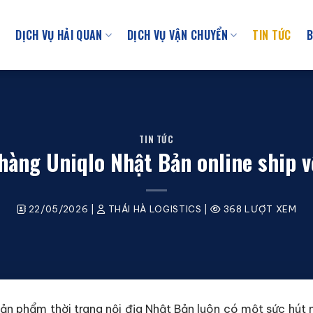
U
DỊCH VỤ HẢI QUAN
DỊCH VỤ VẬN CHUYỂN
TIN TỨC
B
TIN TỨC
àng Uniqlo Nhật Bản online ship 
22/05/2026
|
THÁI HÀ LOGISTICS
|
368 LƯỢT XEM
sản phẩm thời trang nội địa Nhật Bản luôn có một sức hút m