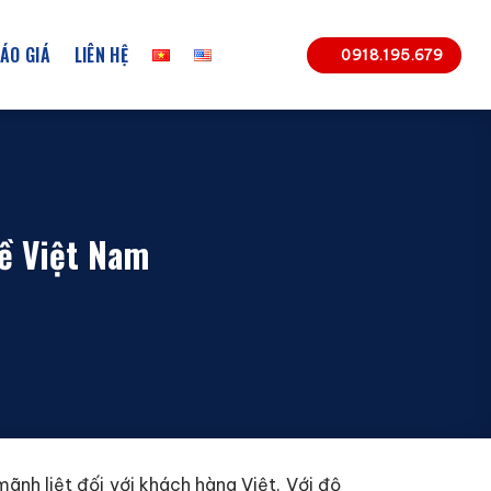
ÁO GIÁ
LIÊN HỆ
0918.195.679
về Việt Nam
ãnh liệt đối với khách hàng Việt. Với độ