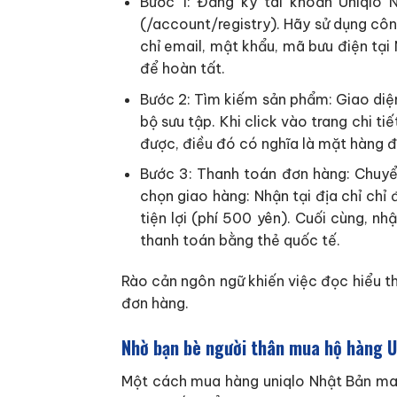
Bước 1: Đăng ký tài khoản Uniqlo 
(/account/registry). Hãy sử dụng côn
chỉ email, mật khẩu, mã bưu điện tại 
để hoàn tất.
Bước 2: Tìm kiếm sản phẩm: Giao diện
bộ sưu tập. Khi click vào trang chi 
được, điều đó có nghĩa là mặt hàng đ
Bước 3: Thanh toán đơn hàng: Chuyển
chọn giao hàng: Nhận tại địa chỉ chỉ 
tiện lợi (phí 500 yên). Cuối cùng, nh
thanh toán bằng thẻ quốc tế.
Rào cản ngôn ngữ khiến việc đọc hiểu th
đơn hàng.
Nhờ bạn bè người thân mua hộ hàng U
Một cách mua hàng uniqlo Nhật Bản mang