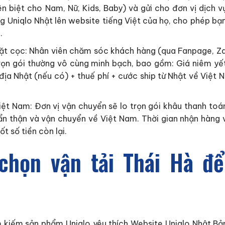
n biệt cho Nam, Nữ, Kids, Baby) và gửi cho đơn vị dịch v
g Uniqlo Nhật lên website tiếng Việt của họ, cho phép bạ
.
ặt cọc: Nhân viên chăm sóc khách hàng (qua Fanpage, Zalo
 trọn gói thường vô cùng minh bạch, bao gồm: Giá niêm yế
nội địa Nhật (nếu có) + thuế phí + cước ship từ Nhật về Vi
iệt Nam: Đơn vị vận chuyển sẽ lo trọn gói khâu thanh toá
n thận và vận chuyển về Việt Nam. Thời gian nhận hàng v
t số tiền còn lại.
 chọn vận tải Thái Hà để
 kiếm sản phẩm Uniqlo yêu thích Website Uniqlo Nhật Bản.