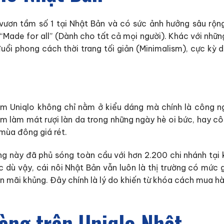
g vươn tầm số 1 tại Nhật Bản và có sức ảnh hưởng sâu rộng
g “Made for all” (Dành cho tất cả mọi người). Khác với nhữ
 đuổi phong cách thời trang tối giản (Minimalism), cực kỳ
m Uniqlo không chỉ nằm ở kiểu dáng mà chính là công ngh
sm làm mát rượi làn da trong những ngày hè oi bức, hay c
 mùa đông giá rét.
ang này đã phủ sóng toàn cầu với hơn 2.200 chi nhánh tại 
 dù vậy, cái nôi Nhật Bản vẫn luôn là thị trường có mức
 mãi khủng. Đây chính là lý do khiến từ khóa cách mua hà
ng trên Uniqlo Nhật