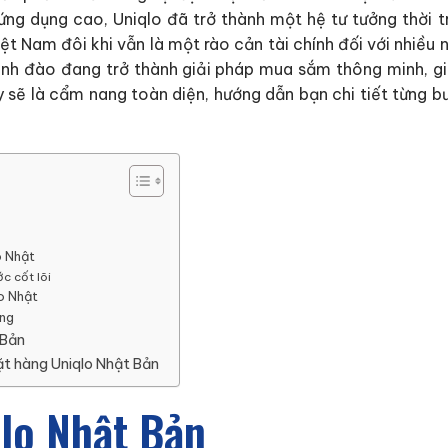
h ứng dụng cao, Uniqlo đã trở thành một hệ tư tưởng thời 
ệt Nam đôi khi vẫn là một rào cản tài chính đối với nhiều 
 anh đào đang trở thành giải pháp mua sắm thông minh, g
 đây sẽ là cẩm nang toàn diện, hướng dẫn bạn chi tiết từn
o Nhật
c cốt lõi
o Nhật
àng
 Bản
ặt hàng Uniqlo Nhật Bản
qlo Nhật Bản