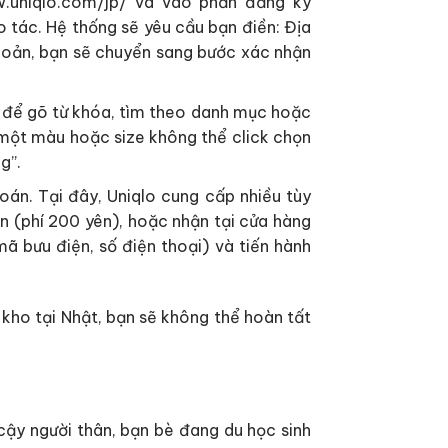
w.uniqlo.com/jp/ và vào phần đăng ký
o tác. Hệ thống sẽ yêu cầu bạn điền: Địa
 khoản, bạn sẽ chuyển sang bước xác nhận
m để gõ từ khóa, tìm theo danh mục hoặc
u một màu hoặc size không thể click chọn
g”.
án. Tại đây, Uniqlo cung cấp nhiều tùy
hận (phí 200 yên), hoặc nhận tại cửa hàng
 mã bưu điện, số điện thoại) và tiến hành
 kho tại Nhật, bạn sẽ không thể hoàn tất
cậy người thân, bạn bè đang du học sinh