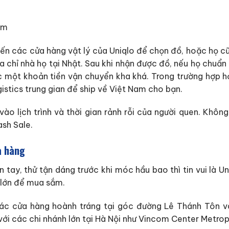
 đến các cửa hàng vật lý của Uniqlo để chọn đồ, hoặc họ c
ịa chỉ nhà họ tại Nhật. Sau khi nhận được đồ, nếu họ chuẩn
c một khoản tiền vận chuyển kha khá. Trong trường hợp 
istics trung gian để ship về Việt Nam cho bạn.
o lịch trình và thời gian rảnh rỗi của người quen. Khôn
ash Sale.
a hàng
n tay, thử tận dáng trước khi móc hầu bao thì tin vui là 
 lớn để mua sắm.
 các cửa hàng hoành tráng tại góc đường Lê Thánh Tôn 
với các chi nhánh lớn tại Hà Nội như Vincom Center Metrop