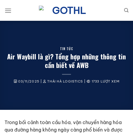
Bỏ
qua
nội
dung
TIN TỨC
Air Waybill là gì? Tổng hợp những thông tin
cần biết về AWB
03/11/2025
|
THÁI HÀ LOGISTICS
|
1733 LƯỢT XEM
Trong bối cảnh toàn cầu hóa, vận chuyển hàng hóa
qua đường hàng không ngày càng phổ biến và được