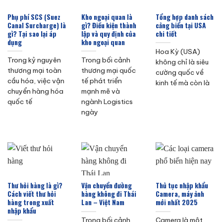
Phụ phí SCS (Suez
Kho ngoại quan là
Tổng hợp danh sách
Canal Surcharge) là
gì? Điều kiện thành
cảng biển tại USA
gì? Tại sao lại áp
lập và quy định của
chi tiết
dụng
kho ngoại quan
Hoa Kỳ (USA)
Trong kỷ nguyên
Trong bối cảnh
không chỉ là siêu
thương mại toàn
thương mại quốc
cường quốc về
cầu hóa, việc vận
tế phát triển
kinh tế mà còn là
chuyển hàng hóa
mạnh mẽ và
quốc tế
ngành Logistics
ngày
Thư hỏi hàng là gì?
Vận chuyển đường
Thủ tục nhập khẩu
Cách viết thư hỏi
hàng không đi Thái
Camera, máy ảnh
hàng trong xuất
Lan – Việt Nam
mới nhất 2025
nhập khẩu
Trong bối cảnh
Camera là một