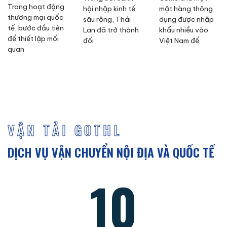
Trong hoạt động
hội nhập kinh tế
mặt hàng thông
thương mại quốc
sâu rộng, Thái
dụng được nhập
tế, bước đầu tiên
Lan đã trở thành
khẩu nhiều vào
để thiết lập mối
đối
Việt Nam để
quan
VẬN TẢI GOTHL
DỊCH VỤ VẬN CHUYỂN NỘI ĐỊA VÀ QUỐC TẾ
10