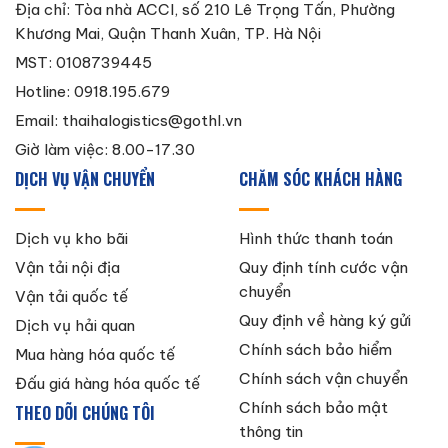
Địa chỉ: Tòa nhà ACCI, số 210 Lê Trọng Tấn, Phường
Khương Mai, Quận Thanh Xuân, TP. Hà Nội
MST: 0108739445
Hotline: 0918.195.679
Email:
thaihalogistics@gothl.vn
Giờ làm việc: 8.00-17.30
DỊCH VỤ VẬN CHUYỂN
CHĂM SÓC KHÁCH HÀNG
Dịch vụ kho bãi
Hình thức thanh toán
Vận tải nội địa
Quy định tính cước vận
chuyển
Vận tải quốc tế
Quy định về hàng ký gửi
Dịch vụ hải quan
Chính sách bảo hiểm
Mua hàng hóa quốc tế
Chính sách vận chuyển
Đấu giá hàng hóa quốc tế
Chính sách bảo mật
THEO DÕI CHÚNG TÔI
thông tin