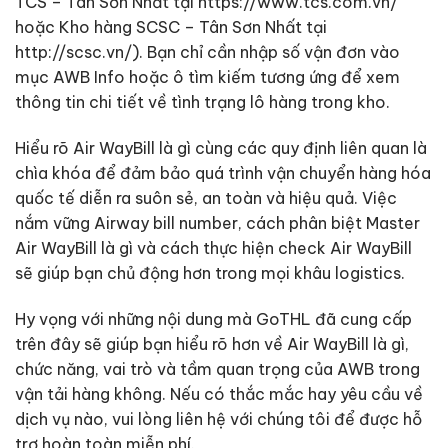
TCS – Tân Sơn Nhất tại https://www.tcs.com.vn/
hoặc Kho hàng SCSC – Tân Sơn Nhất tại
http://scsc.vn/). Bạn chỉ cần nhập số vận đơn vào
mục AWB Info hoặc ô tìm kiếm tương ứng để xem
thông tin chi tiết về tình trạng lô hàng trong kho.
Hiểu rõ Air WayBill là gì cùng các quy định liên quan là
chìa khóa để đảm bảo quá trình vận chuyển hàng hóa
quốc tế diễn ra suôn sẻ, an toàn và hiệu quả. Việc
nắm vững Airway bill number, cách phân biệt Master
Air WayBill là gì và cách thực hiện check Air WayBill
sẽ giúp bạn chủ động hơn trong mọi khâu logistics.
Hy vọng với những nội dung mà GoTHL đã cung cấp
trên đây sẽ giúp bạn hiểu rõ hơn về Air WayBill là gì,
chức năng, vai trò và tầm quan trọng của AWB trong
vận tải hàng không. Nếu có thắc mắc hay yêu cầu về
dịch vụ nào, vui lòng liên hệ với chúng tôi để được hỗ
trợ hoàn toàn miễn phí.