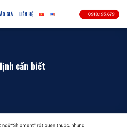
ÁO GIÁ
LIÊN HỆ
0918.195.679
định cần biết
ật ngữ “Shipment” rất quen thuộc, nhưng