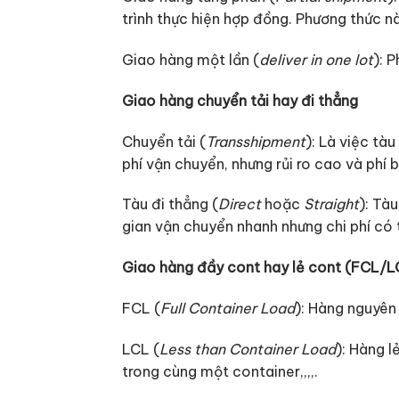
trình thực hiện hợp đồng. Phương thức nà
Giao hàng một lần (
deliver in one lot
): 
Giao hàng chuyển tải hay đi thẳng
Chuyển tải (
Transshipment
): Là việc tà
phí vận chuyển, nhưng rủi ro cao và phí 
Tàu đi thẳng (
Direct
hoặc
Straight
): Tà
gian vận chuyển nhanh nhưng chi phí có 
Giao hàng đầy cont hay lẻ cont (FCL/L
FCL (
Full Container Load
): Hàng nguyên
LCL (
Less than Container Load
): Hàng 
trong cùng một container,,,,.