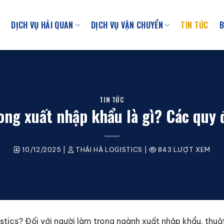
U
DỊCH VỤ HẢI QUAN
DỊCH VỤ VẬN CHUYỂN
TIN TỨC
B
TIN TỨC
ng xuất nhập khẩu là gì? Các quy 
10/12/2025
|
THÁI HÀ LOGISTICS
|
843 LƯỢT XEM
istics? Đối với người làm trong ngành xuất nhập khẩu, thu