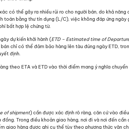
ác có thể gây ra nhiều rủi ro cho người bán, do khả năng
nh toán bằng thư tín dụng (L/C), việc không đáp ứng ngày 
hí bất hợp lệ chứng từ.
gày dự kiến khởi hành (
ETD – Estimated time of Departur
i bán chỉ có thể đảm bảo hàng lên tàu đúng ngày ETD, tro
yết định.
hàng theo ETA và ETD vào thời điểm mang ý nghĩa chuyển g
e of shipment
) cần được xác định rõ ràng, căn cứ vào điề
p đồng. Trong điều khoản giao hàng, nơi đi và nơi đến cần 
điểm giao hàng được ghi cụ thể tùy theo phương thức vận c