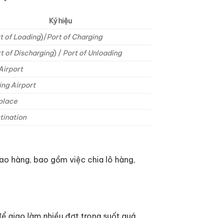
Ký hiệu
t of Loading
)/
Port of Charging
t of Discharging
) /
Port of Unloading
Airport
ing Airport
place
tination
ao hàng, bao gồm việc chia lô hàng,
 để giao làm nhiều đợt trong suốt quá