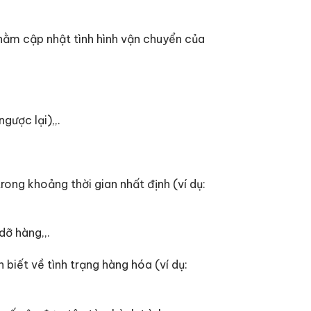
 nhằm cập nhật tình hình vận chuyển của
gược lại),,.
ong khoảng thời gian nhất định (ví dụ:
dỡ hàng,,.
biết về tình trạng hàng hóa (ví dụ: