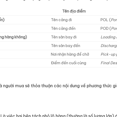
Tên địa điểm
ển)
Tên cảng đi
POL (
Por
Tên cảng đến
POD (
Por
ờng hàng không)
Tên sân bay đi
Loading 
Tên sân bay đến
Discharg
Nơi nhận hàng để chở
Pick-up 
Điểm đến cuối cùng
Final Des
à người mua sẽ thỏa thuận các nội dung về phương thức gi
: Là việc hai bên tách nhỏ lô hàng (thường là số lượng lớn)