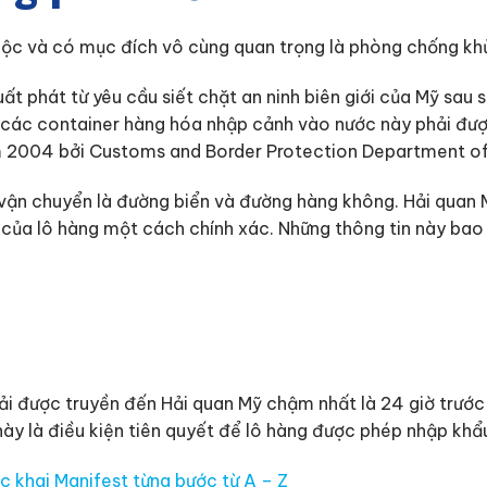
uộc và có mục đích vô cùng quan trọng là phòng chống khủ
ất phát từ yêu cầu siết chặt an ninh biên giới của Mỹ sau
ả các container hàng hóa nhập cảnh vào nước này phải đượ
m 2004 bởi Customs and Border Protection Department of
vận chuyển là đường biển và đường hàng không. Hải quan 
t) của lô hàng một cách chính xác. Những thông tin này ba
ải được truyền đến Hải quan Mỹ chậm nhất là 24 giờ trước
này là điều kiện tiên quyết để lô hàng được phép nhập khẩ
ục khai Manifest từng bước từ A – Z