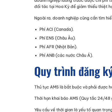
doanh nghiệp lường trước được chi phí t
đối tác tại Hoa Kỳ để giảm thiểu thiệt hạ
Ngoài ra, doanh nghiệp cũng cần tìm hiểu
Phí ACI (Canada).
Phí ENS (Châu Âu).
Phí AFR (Nhật Bản).
Phí ANB (các nước Châu Á).
Quy trình đăng k
Thủ tục AMS là bắt buộc và phải được h
Thời hạn khai báo AMS (Quy tắc 24/48 
Yêu cầu về thời gian là yếu tố quan trọn