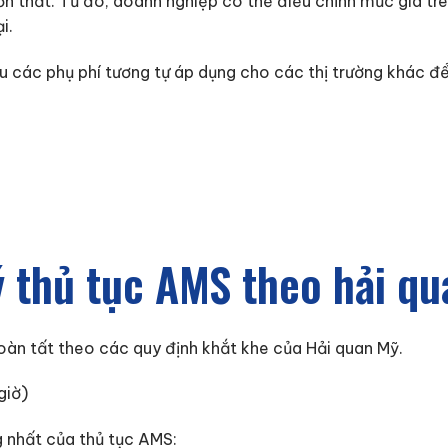
ổn thất. Từ đó, doanh nghiệp có thể điều chỉnh mức giá t
i.
 các phụ phí tương tự áp dụng cho các thị trường khác để 
ý thủ tục AMS theo hải q
oàn tất theo các quy định khắt khe của Hải quan Mỹ.
giờ)
g nhất của thủ tục AMS: