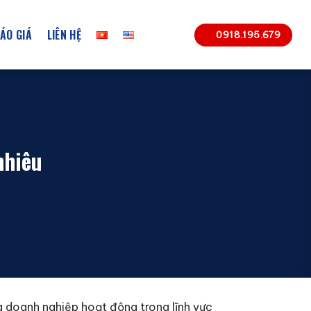
ÁO GIÁ
LIÊN HỆ
0918.195.679
nhiêu
ững doanh nghiệp hoạt động trong lĩnh vực