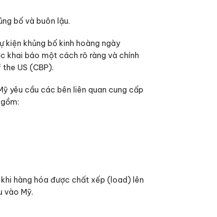
ng bố và buôn lậu.
 sự kiện khủng bố kinh hoàng ngày
c khai báo một cách rõ ràng và chính
 the US (CBP).
Mỹ yêu cầu các bên liên quan cung cấp
o gồm:
 khi hàng hóa được chất xếp (load) lên
u vào Mỹ.