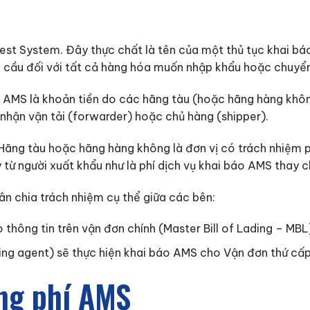
est System. Đây thực chất là tên của một thủ tục khai bá
 cầu đối với tất cả hàng hóa muốn nhập khẩu hoặc chuyển 
í AMS là khoản tiền do các hãng tàu (hoặc hãng hàng khôn
 nhận vận tải (forwarder) hoặc chủ hàng (shipper).
. Hãng tàu hoặc hãng hàng không là đơn vị có trách nhiệm 
 từ người xuất khẩu như là phí dịch vụ khai báo AMS thay 
n chia trách nhiệm cụ thể giữa các bên:
 thông tin trên vận đơn chính (Master Bill of Lading – MBL
ng agent) sẽ thực hiện khai báo AMS cho Vận đơn thứ cấp 
ụng phí AMS