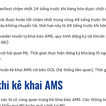
nifest chậm nhất 24 tiếng trước khi hàng hóa được chất x
phải được hoàn tất chậm nhất trong vòng 48 tiếng trước t
àu không chuyển tải, thời hạn này là 48 tiếng trước khi hàn
warder muốn tự khai báo AMS, quy trình đăng ký tài khoả
 dài):
với hải quan Mỹ. Thời gian thực hiện đăng ký khoảng 10 n
.
khoản kê khai AMS với bên GOL (hệ thống liên quan). Thời g
khi kê khai AMS
 xác là vô cùng quan trọng khi khai báo AMS. Các thông t
t khẩu qua Mỹ hoặc quá cảnh tại Mỹ: