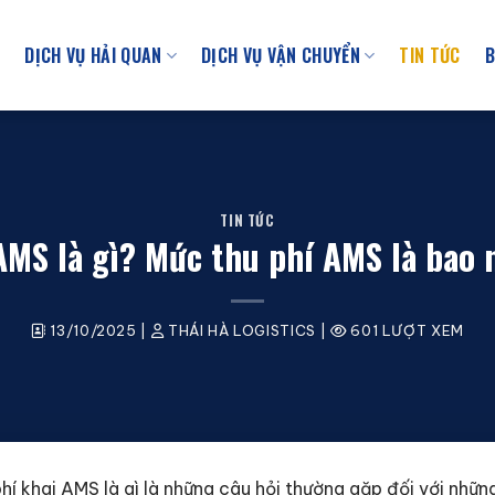
U
DỊCH VỤ HẢI QUAN
DỊCH VỤ VẬN CHUYỂN
TIN TỨC
B
TIN TỨC
AMS là gì? Mức thu phí AMS là bao 
13/10/2025
|
THÁI HÀ LOGISTICS
|
601 LƯỢT XEM
y phí khai AMS là gì là những câu hỏi thường gặp đối với nh