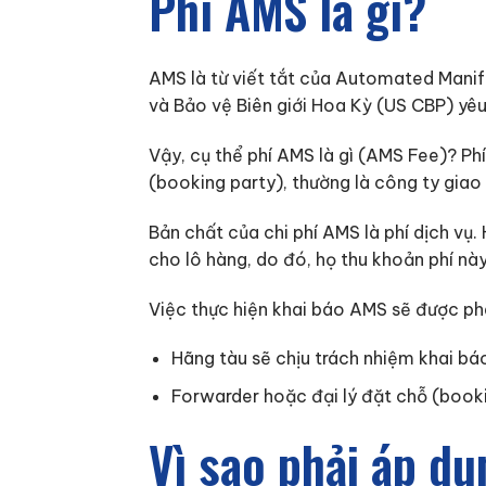
Phí AMS là gì?
AMS là từ viết tắt của Automated Manif
và Bảo vệ Biên giới Hoa Kỳ (US CBP) yêu
Vậy, cụ thể phí AMS là gì (AMS Fee)? Ph
(booking party), thường là công ty giao
Bản chất của chi phí AMS là phí dịch vụ
cho lô hàng, do đó, họ thu khoản phí này
Việc thực hiện khai báo AMS sẽ được phâ
Hãng tàu sẽ chịu trách nhiệm khai báo
Forwarder hoặc đại lý đặt chỗ (booki
Vì sao phải áp d