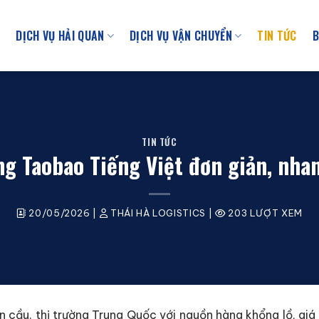
U
DỊCH VỤ HẢI QUAN
DỊCH VỤ VẬN CHUYỂN
TIN TỨC
B
TIN TỨC
g Taobao Tiếng Việt đơn giản, nha
20/05/2026
|
THÁI HÀ LOGISTICS
|
203 LƯỢT XEM
n cầu, thị trường Trung Quốc với nguồn hàng khổng lồ, giá