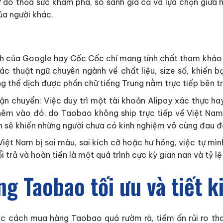
 do thỏa sức khám phá, so sánh giá cả và lựa chọn giữa
ủa người khác.
ch của Google hay Cốc Cốc chỉ mang tính chất tham khảo 
c thuật ngữ chuyên ngành về chất liệu, size số, khiến b
ng thể dịch được phần chữ tiếng Trung nằm trực tiếp bên tr
n chuyển: Việc duy trì một tài khoản Alipay xác thực hay 
Thêm vào đó, do Taobao không ship trực tiếp về Việt Nam,
an sẽ khiến những người chưa có kinh nghiệm vô cùng đau đ
ề Việt Nam bị sai màu, sai kích cỡ hoặc hư hỏng, việc tự m
 trả và hoàn tiền là một quá trình cực kỳ gian nan và tỷ lệ
g Taobao tối ưu và tiết 
c cách mua hàng Taobao quá rườm rà, tiềm ẩn rủi ro tha