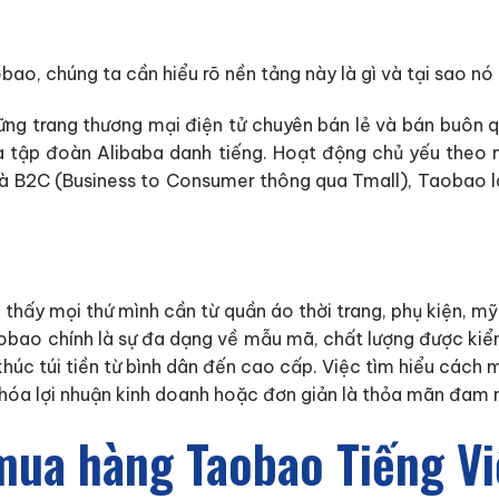
o, chúng ta cần hiểu rõ nền tảng này là gì và tại sao nó 
g trang thương mại điện tử chuyên bán lẻ và bán buôn q
của tập đoàn Alibaba danh tiếng. Hoạt động chủ yếu th
à B2C (Business to Consumer thông qua Tmall), Taobao là 
 thấy mọi thứ mình cần từ quần áo thời trang, phụ kiện, m
aobao chính là sự đa dạng về mẫu mã, chất lượng được kiể
khúc túi tiền từ bình dân đến cao cấp. Việc tìm hiểu cách
u hóa lợi nhuận kinh doanh hoặc đơn giản là thỏa mãn đa
ua hàng Taobao Tiếng Vi