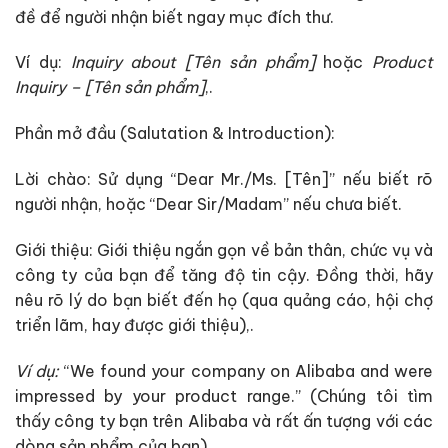
đề để người nhận biết ngay mục đích thư.
Ví dụ:
Inquiry about [Tên sản phẩm]
hoặc
Product
Inquiry – [Tên sản phẩm]
,.
Phần mở đầu (Salutation & Introduction):
Lời chào: Sử dụng “Dear Mr./Ms. [Tên]” nếu biết rõ
người nhận, hoặc “Dear Sir/Madam” nếu chưa biết.
Giới thiệu: Giới thiệu ngắn gọn về bản thân, chức vụ và
công ty của bạn để tăng độ tin cậy. Đồng thời, hãy
nêu rõ lý do bạn biết đến họ (qua quảng cáo, hội chợ
triển lãm, hay được giới thiệu),.
Ví dụ:
“We found your company on Alibaba and were
impressed by your product range.” (Chúng tôi tìm
thấy công ty bạn trên Alibaba và rất ấn tượng với các
dòng sản phẩm của bạn).