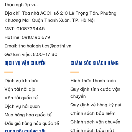
thạo nghiệp vụ.
Địa chỉ: Tòa nhà ACCI, số 210 Lê Trọng Tấn, Phường
Khương Mai, Quận Thanh Xuân, TP. Hà Nội
MST: 0108739445
Hotline: 0918.195.679
Email:
thaihalogistics@gothl.vn
Giờ làm việc: 8.00-17.30
DỊCH VỤ VẬN CHUYỂN
CHĂM SÓC KHÁCH HÀNG
Dịch vụ kho bãi
Hình thức thanh toán
Vận tải nội địa
Quy định tính cước vận
chuyển
Vận tải quốc tế
Quy định về hàng ký gửi
Dịch vụ hải quan
Chính sách bảo hiểm
Mua hàng hóa quốc tế
Chính sách vận chuyển
Đấu giá hàng hóa quốc tế
Chính sách bảo mật
THEO DÕI CHÚNG TÔI