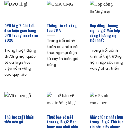
DPU là gì? Chi tiết
Thông tin về hãng
Hợp đồng thương
điều kiện giao hàng
tàu CMA
mại là gì? Mẫu hợp
DPU trong incoterm
đồng thương mại
2020
mới nhất
Trong bối cảnh
toàn cầu hóa và
Trong hoạt động
Trong bối cảnh
thương mại điện
thương mại quốc
kinh tế thị trường
tử xuyên biên giới
tế và logistics,
hội nhập sâu rộng
bùng
việc nắm vững
và sự phát triển
các quy tắc
Thủ tục xuất khẩu
Thuế bảo vệ môi
Giấy chứng nhận hun
viên nén gỗ
trường là gì? Mặt
trùng là gì? Thủ tục
hàng nào phải chịu
xin cấp giấy chứng