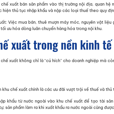
 chế xuất bán sản phẩm vào thị trường nội địa, quan hệ 
 hiện thủ tục nhập khẩu và nộp các loại thuế theo quy địn
uất: Việc mua bán, thuê mượn máy móc, nguyên vật liệu g
 tối ưu hóa dòng luân chuyển hàng hóa trong nội khu.
hế xuất trong nền kinh tế
 chế xuất không chỉ là “cú hích” cho doanh nghiệp mà còn
 khu chế xuất chính là các ưu đãi vượt trội về thuế và thủ 
ập khẩu từ nước ngoài vào khu chế xuất để tạo tài sản 
tự, sản phẩm làm ra khi xuất khẩu ra nước ngoài cũng được