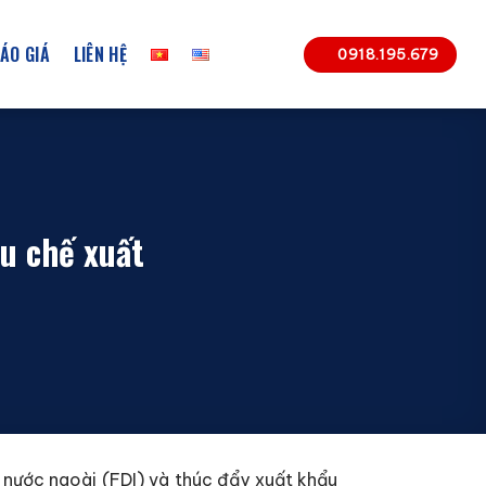
ÁO GIÁ
LIÊN HỆ
0918.195.679
hu chế xuất
ư nước ngoài (FDI) và thúc đẩy xuất khẩu