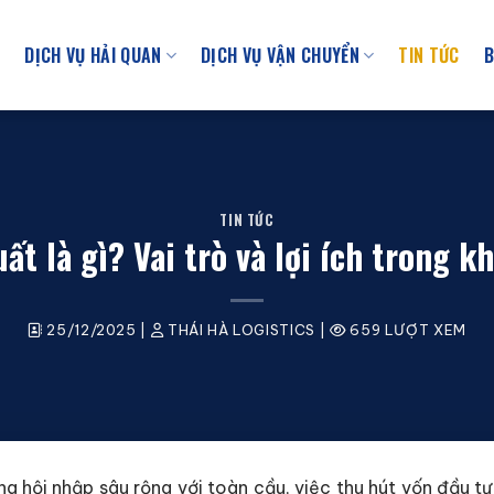
U
DỊCH VỤ HẢI QUAN
DỊCH VỤ VẬN CHUYỂN
TIN TỨC
B
TIN TỨC
ất là gì? Vai trò và lợi ích trong k
25/12/2025
|
THÁI HÀ LOGISTICS
|
659 LƯỢT XEM
g hội nhập sâu rộng với toàn cầu, việc thu hút vốn đầu t