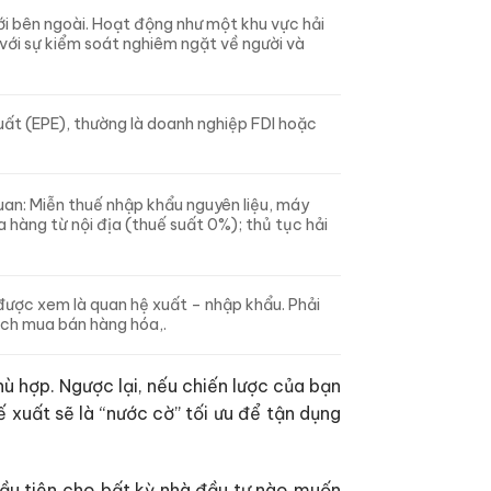
i bên ngoài. Hoạt động như một khu vực hải
 với sự kiểm soát nghiêm ngặt về người và
uất (EPE), thường là doanh nghiệp FDI hoặc
uan: Miễn thuế nhập khẩu nguyên liệu, máy
hàng từ nội địa (thuế suất 0%); thủ tục hải
 được xem là quan hệ xuất – nhập khẩu. Phải
ịch mua bán hàng hóa,.
ù hợp. Ngược lại, nếu chiến lược của bạn
 xuất sẽ là “nước cờ” tối ưu để tận dụng
đầu tiên cho bất kỳ nhà đầu tư nào muốn