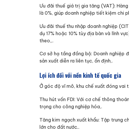
Ưu đãi thuế giá trị gia tăng (VAT): Hà
là 0%, giúp doanh nghiệp tiết kiệm chi p
Ưu đãi thuế thu nhập doanh nghiệp (CIT
dụ 17% hoặc 10% tùy địa bàn và lĩnh vự
theo,,.
Cơ sở hạ tầng đồng bộ: Doanh nghiệp đượ
sản xuất diễn ra liên tục, ổn định,.
Lợi ích đối với nền kinh tế quốc gia
Ở góc độ vĩ mô, khu chế xuất đóng vai t
Thu hút vốn FDI: Với cơ chế thông thoá
trọng cho công nghiệp hóa,.
Tăng kim ngạch xuất khẩu: Tập trung ch
lớn cho đất nước,.