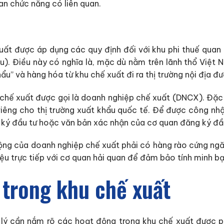
an chức năng có liên quan.
uất được áp dụng các quy định đối với khu phi thuế quan 
ẩu). Điều này có nghĩa là, mặc dù nằm trên lãnh thổ Việt 
u” và hàng hóa từ khu chế xuất đi ra thị trường nội địa đ
chế xuất được gọi là doanh nghiệp chế xuất (DNCX). Đặc
iêng cho thị trường xuất khẩu quốc tế. Để được công nhậ
 ký đầu tư hoặc văn bản xác nhận của cơ quan đăng ký đầu
động của doanh nghiệp chế xuất phải có hàng rào cứng ng
 liệu trực tiếp với cơ quan hải quan để đảm bảo tính minh b
 trong khu chế xuất
n lý cần nắm rõ các hoạt động trong khu chế xuất được 