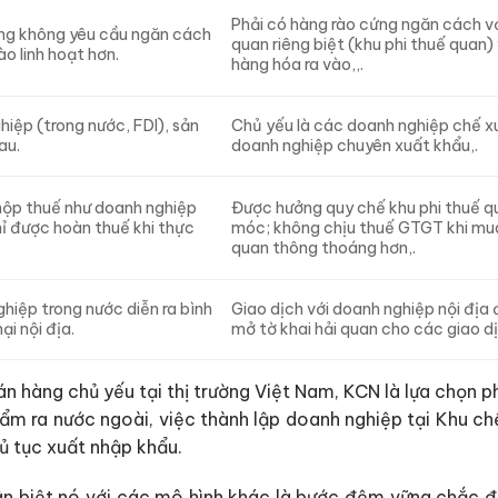
Phải có hàng rào cứng ngăn cách vớ
hưng không yêu cầu ngăn cách
quan riêng biệt (khu phi thuế quan)
ào linh hoạt hơn.
hàng hóa ra vào,,.
hiệp (trong nước, FDI), sản
Chủ yếu là các doanh nghiệp chế x
au.
doanh nghiệp chuyên xuất khẩu,.
 nộp thuế như doanh nghiệp
Được hưởng quy chế khu phi thuế q
ỉ được hoàn thuế khi thực
móc; không chịu thuế GTGT khi mua 
quan thông thoáng hơn,.
hiệp trong nước diễn ra bình
Giao dịch với doanh nghiệp nội địa
i nội địa.
mở tờ khai hải quan cho các giao d
 hàng chủ yếu tại thị trường Việt Nam, KCN là lựa chọn ph
m ra nước ngoài, việc thành lập doanh nghiệp tại Khu chế
ủ tục xuất nhập khẩu.
ân biệt nó với các mô hình khác là bước đệm vững chắc 