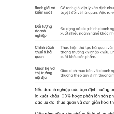
Ranh giới và
Có ranh giới địa lý xác định n
kiểm soát
tuyệt đối về hải quan. Việc ra v
Đối tượng
Đa dạng các loại hình doanh ng
doanh
xuất nhiều ngành nghề khác nh
nghiệp
Chính sách
Thực hiện thủ tục hải quan và
thuế & hải
thông thường khi nhập khẩu. Ch
quan
xuất khẩu sản phẩm.
Quan hệ với
Giao dịch mua bán với doanh ng
thị trường
thường theo quy định thương mạ
nội địa
Nếu doanh nghiệp của bạn định hướng bán
là xuất khẩu 100% hoặc phần lớn sản phẩ
các ưu đãi thuế quan và đơn giản hóa th
Việc nắm vững khu chế xuất là gì và ph