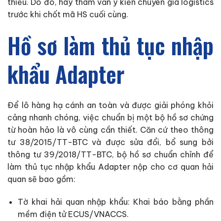
thiếu. Do đó, hãy tham vấn ý kiến chuyên gia logistics
trước khi chốt mã HS cuối cùng.
Hồ sơ làm thủ tục nhập
khẩu Adapter
Để lô hàng hạ cánh an toàn và được giải phóng khỏi
cảng nhanh chóng, việc chuẩn bị một bộ hồ sơ chứng
từ hoàn hảo là vô cùng cần thiết. Căn cứ theo thông
tư 38/2015/TT-BTC và được sửa đổi, bổ sung bởi
thông tư 39/2018/TT-BTC, bộ hồ sơ chuẩn chỉnh để
làm thủ tục nhập khẩu Adapter nộp cho cơ quan hải
quan sẽ bao gồm:
Tờ khai hải quan nhập khẩu: Khai báo bằng phần
mềm điện tử ECUS/VNACCS.