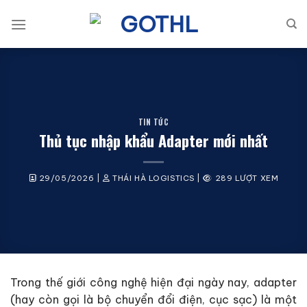
Bỏ
qua
nội
dung
TIN TỨC
Thủ tục nhập khẩu Adapter mới nhất
29/05/2026
|
THÁI HÀ LOGISTICS
|
289 LƯỢT XEM
Trong thế giới công nghệ hiện đại ngày nay, adapter
(hay còn gọi là bộ chuyển đổi điện, cục sạc) là một