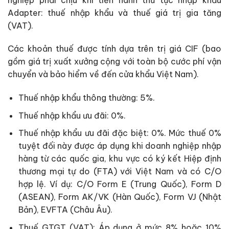
Adapter: thuế nhập khẩu và thuế giá trị gia tăng
(VAT).
Các khoản thuế được tính dựa trên trị giá CIF (bao
gồm giá trị xuất xưởng cộng với toàn bộ cước phí vận
chuyển và bảo hiểm về đến cửa khẩu Việt Nam).
Thuế nhập khẩu thông thường: 5%.
Thuế nhập khẩu ưu đãi: 0%.
Thuế nhập khẩu ưu đãi đặc biệt: 0%. Mức thuế 0%
tuyệt đối này được áp dụng khi doanh nghiệp nhập
hàng từ các quốc gia, khu vực có ký kết Hiệp định
thương mại tự do (FTA) với Việt Nam và có C/O
hợp lệ. Ví dụ: C/O Form E (Trung Quốc), Form D
(ASEAN), Form AK/VK (Hàn Quốc), Form VJ (Nhật
Bản), EVFTA (Châu Âu).
Thuế GTGT (VAT): Áp dụng ở mức 8% hoặc 10%