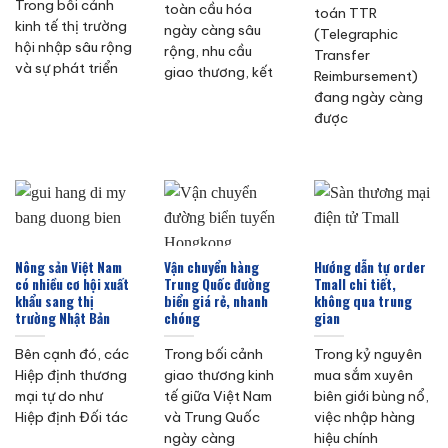
Trong bối cảnh
toàn cầu hóa
toán TTR
kinh tế thị trường
ngày càng sâu
(Telegraphic
hội nhập sâu rộng
rộng, nhu cầu
Transfer
và sự phát triển
giao thương, kết
Reimbursement)
đang ngày càng
được
Nông sản Việt Nam
Vận chuyển hàng
Hướng dẫn tự order
có nhiều cơ hội xuất
Trung Quốc đường
Tmall chi tiết,
khẩu sang thị
biển giá rẻ, nhanh
không qua trung
trường Nhật Bản
chóng
gian
Bên cạnh đó, các
Trong bối cảnh
Trong kỷ nguyên
Hiệp định thương
giao thương kinh
mua sắm xuyên
mại tự do như
tế giữa Việt Nam
biên giới bùng nổ,
Hiệp định Đối tác
và Trung Quốc
việc nhập hàng
ngày càng
hiệu chính