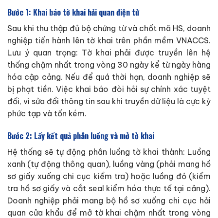
Bước 1: Khai báo tờ khai hải quan điện tử
Sau khi thu thập đủ bộ chứng từ và chốt mã HS, doanh
nghiệp tiến hành lên tờ khai trên phần mềm VNACCS.
Lưu ý quan trọng: Tờ khai phải được truyền lên hệ
thống chậm nhất trong vòng 30 ngày kể từ ngày hàng
hóa cập cảng. Nếu để quá thời hạn, doanh nghiệp sẽ
bị phạt tiền. Việc khai báo đòi hỏi sự chính xác tuyệt
đối, vì sửa đổi thông tin sau khi truyền dữ liệu là cực kỳ
phức tạp và tốn kém.
Bước 2: Lấy kết quả phân luồng và mở tờ khai
Hệ thống sẽ tự động phân luồng tờ khai thành: Luồng
xanh (tự động thông quan), luồng vàng (phải mang hồ
sơ giấy xuống chi cục kiểm tra) hoặc luồng đỏ (kiểm
tra hồ sơ giấy và cắt seal kiểm hóa thực tế tại cảng).
Doanh nghiệp phải mang bộ hồ sơ xuống chi cục hải
quan cửa khẩu để mở tờ khai chậm nhất trong vòng